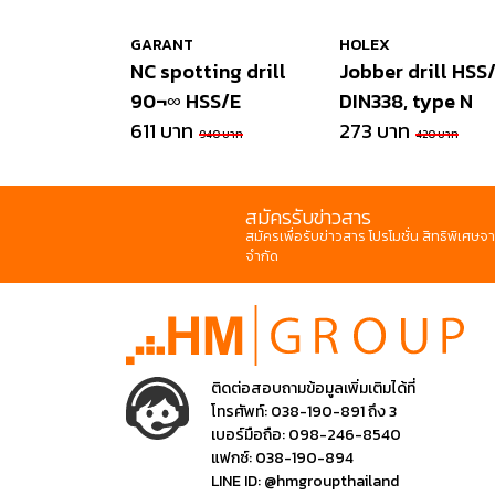
GARANT
HOLEX
NC spotting drill
Jobber drill HSS/
90¬∞ HSS/E
DIN338, type N
611 บาท
273 บาท
940 บาท
420 บาท
สมัครรับข่าวสาร
สมัครเพื่อรับข่าวสาร โปรโมชั่น สิทธิพิเศษจา
จำกัด
ติดต่อสอบถามข้อมูลเพิ่มเติมได้ที่
โทรศัพท์:
038-190-891 ถึง 3
เบอร์มือถือ:
098-246-8540
แฟกซ์:
038-190-894
LINE ID:
@hmgroupthailand