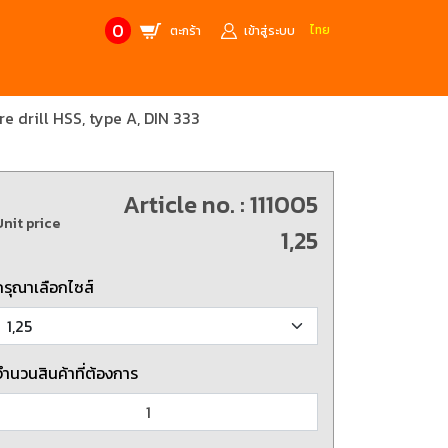
0
ไทย
ตะกร้า
เข้าสู่ระบบ
re drill HSS, type A, DIN 333
CONTACT US
MANUFACTURE’S BRANDS
Stainless Steel Metric Offset
Trusco
ฟ้า
ชุดเครื่องมืองานช่าง
Article no. : 111005
Unit price
ศษจากแบรนด์ PB
สินค้าลดราคาพิเศษ
1,25
กรุณาเลือกไซส์
ก่อให้เกิดประกายไฟ
เครื่องมือป้องกันไฟฟ้าสถิตย์
 tools)
(ESD)
บช่างไฟฟ้า
ATORN
ol)
จำนวนสินค้าที่ต้องการ
chnology /
4 Metrology / เครื่องมือวัด