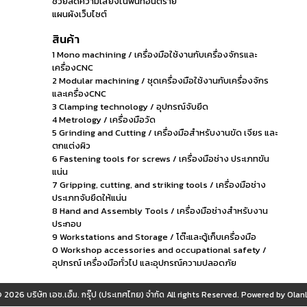
ช่วยลดความเสี่ยงในพื้นที่อันตราย
แผนผังเว็บไซต์
สินค้า
1 Mono machining / เครื่องมือใช้งานกับเครื่องจักรและ
เครื่องCNC
2 Modular machining / ชุดเครื่องมือใช้งานกับเครื่องจักร
และเครื่องCNC
3 Clamping technology / อุปกรณ์จับยึด
4 Metrology / เครื่องมือวัด
5 Grinding and Cutting / เครื่องมือสำหรับงานขัด เจียร และ
ตกแต่งผิว
6 Fastening tools for screws / เครื่องมือช่าง ประเภทขัน
แน่น
7 Gripping, cutting, and striking tools / เครื่องมือช่าง
ประเภทจับยึดให้แน่น
8 Hand and Assembly Tools / เครื่องมือช่างสำหรับงาน
ประกอบ
9 Workstations and Storage / โต๊ะและตู้เก็บเครื่องมือ
0 Workshop accessories and occupational safety /
อุปกรณ์ เครื่องมือทั่วไป และอุปกรณ์ความปลอดภัย
© 2026
บริษัท เอช.เอ็ม. กรุ๊ป (ประเทศไทย) จำกัด
All rights Reserved. Powered by
OlanL