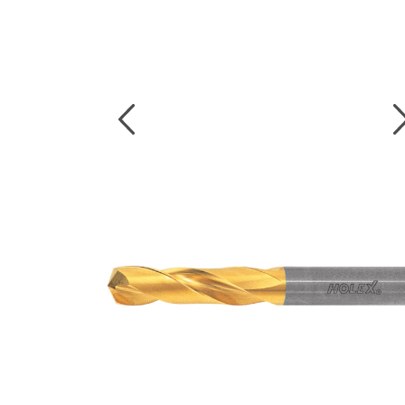
งานกับเครื่อ
5 Grinding an
มือสำหรับงาน
ผิว
9 Workstati
โต๊ะและตู้เก็บเ