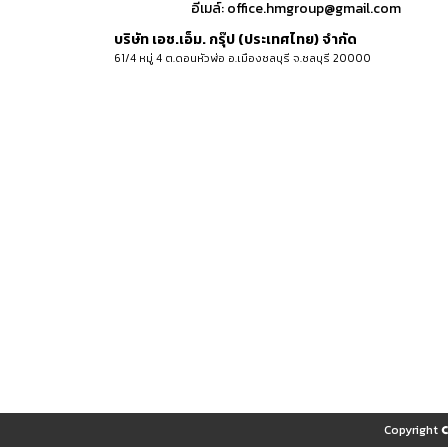
อีเมล์:
office.hmgroup@gmail.com
บริษัท เอช.เอ็ม. กรุ๊ป (ประเทศไทย) จำกัด
61/4 หมู่ 4 ต.ดอนหัวฬ่อ อ.เมืองชลบุรี จ.ชลบุรี 20000
Copyright 