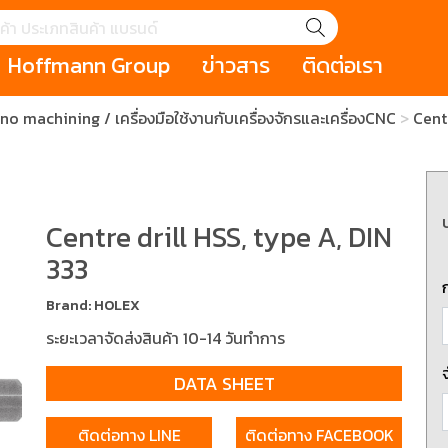
Hoffmann Group
ข่าวสาร
ติดต่อเรา
no machining / เครื่องมือใช้งานกับเครื่องจักรและเครื่องCNC
Cent
GROUP STORY
เหตุการณ์
HOLEX
Salespage
GARANT
ale
Cromwell
MAKITA
Hoffmann
Cromwell
าหกรรม
กระเป๋าใส่เครื่องมือ (Tool Cases)
คีมสำหรับงานไฟ
รภัย (safety cutter)
สินค้าประเภทประแจ
สินค้าราคาพิเ
Centre drill HSS, type A, DIN
Swiss Tool
333
ประเภทไขควง
เครื่องมือขัดและตกแต่งผิววัสดุ
เครื่องมือที่ไม่
Brand: HOLEX
(Non-sparking
ระยะเวลาจัดส่งสินค้า 10-14 วันทำการ
รับการทำงานในที่สูง
เครื่องมือสำหรับช่างยนต์ (
เครื่องมือสำหรั
t)
Mechanic Tools)
(Electrician To
DATA SHEET
ติดต่อทาง LINE
ติดต่อทาง FACEBOOK
ing / เครื่องมือใช้
2 Modular machining / ชุด
3 Clamping te