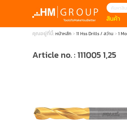
สินค้า
แนะนำ
คุณอยู่ที่นี้:
หน้าหลัก
11 Hss Drills / สว่าน
1 Mo
HOFFMANN 
บทความ
clearance s
ECatalogue
Download
Article no. : 111005 1,25
กระดาษอุตส
มีดคัตเตอร์นิ
สินค้าแนะนำ
เครื่องมือสำห
(Tools Heigh
ประเภท
1 Mono machin