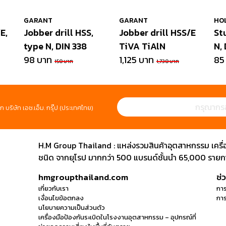
GARANT
GARANT
HO
E,
Jobber drill HSS,
Jobber drill HSS/E
St
type N, DIN 338
TiVA TiAlN
N,
98 บาท
1,125 บาท
85
150 บาท
1,730 บาท
ก บริษัท เอช.เอ็ม. กรุ๊ป (ประเทศไทย)
H.M Group Thailand : แหล่งรวมสินค้าอุตสาหกรรม เครื่องม
ชนิด จากยุโรป มากกว่า 500 แบรนด์ชั้นนำ 65,000 รายการ
hmgroupthailand.com
ช่
เกี่ยวกับเรา
การ
เงื่อนไขข้อตกลง
การ
นโยบายความเป็นส่วนตัว
เครื่องมือป้องกันระเบิดในโรงงานอุตสาหกรรม – อุปกรณ์ที่