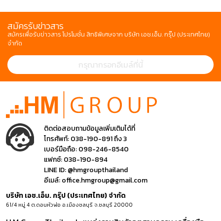
สมัครรับข่าวสาร
สมัครเพื่อรับข่าวสาร โปรโมชั่น สิทธิพิเศษจาก บริษัท เอช.เอ็ม. กรุ๊ป (ประเทศไทย)
จำกัด
ติดต่อสอบถามข้อมูลเพิ่มเติมได้ที่
โทรศัพท์:
038-190-891 ถึง 3
เบอร์มือถือ:
098-246-8540
แฟกซ์:
038-190-894
LINE ID:
@hmgroupthailand
อีเมล์:
office.hmgroup@gmail.com
บริษัท เอช.เอ็ม. กรุ๊ป (ประเทศไทย) จำกัด
61/4 หมู่ 4 ต.ดอนหัวฬ่อ อ.เมืองชลบุรี จ.ชลบุรี 20000