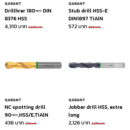
GARANT
GARANT
Drillhrer 180¬∞ DIN
Stub drill HSS-E
8376 HSS
DIN1897 TiAlN
4,310 บาท
572 บาท
6,630 บาท
880 บาท
GARANT
GARANT
NC spotting drill
Jobber drill HSS, extra
90¬∞,HSS/E,TiAlN
long
436 บาท
2,126 บาท
670 บาท
3,270 บาท