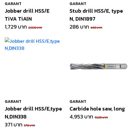
GARANT
GARANT
Jobber drill HSS/E
Stub drill HSS/E, type
TiVA TiAlN
N, DIN1897
1,729 บาท
286 บาท
2,660 บาท
440 บาท
GARANT
GARANT
Jobber drill HSS/E,type
Carbide hole saw, long
N,DIN338
4,953 บาท
7,620 บาท
371 บาท
570 บาท