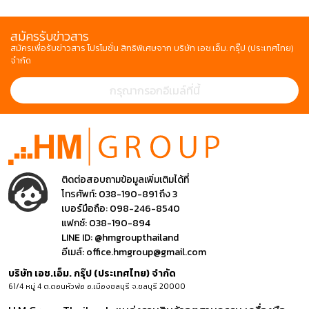
สมัครรับข่าวสาร
สมัครเพื่อรับข่าวสาร โปรโมชั่น สิทธิพิเศษจาก บริษัท เอช.เอ็ม. กรุ๊ป (ประเทศไทย)
จำกัด
ติดต่อสอบถามข้อมูลเพิ่มเติมได้ที่
โทรศัพท์:
038-190-891 ถึง 3
เบอร์มือถือ:
098-246-8540
แฟกซ์:
038-190-894
LINE ID:
@hmgroupthailand
อีเมล์:
office.hmgroup@gmail.com
บริษัท เอช.เอ็ม. กรุ๊ป (ประเทศไทย) จำกัด
61/4 หมู่ 4 ต.ดอนหัวฬ่อ อ.เมืองชลบุรี จ.ชลบุรี 20000