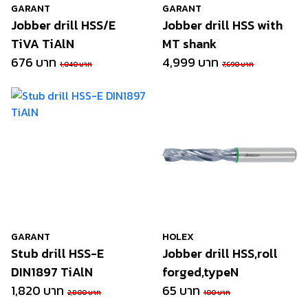
GARANT
GARANT
Jobber drill HSS/E
Jobber drill HSS with
TiVA TiAlN
MT shank
676 บาท
4,999 บาท
1,040 บาท
7,690 บาท
GARANT
HOLEX
Stub drill HSS-E
Jobber drill HSS,roll
DIN1897 TiAlN
forged,typeN
1,820 บาท
65 บาท
2,800 บาท
100 บาท