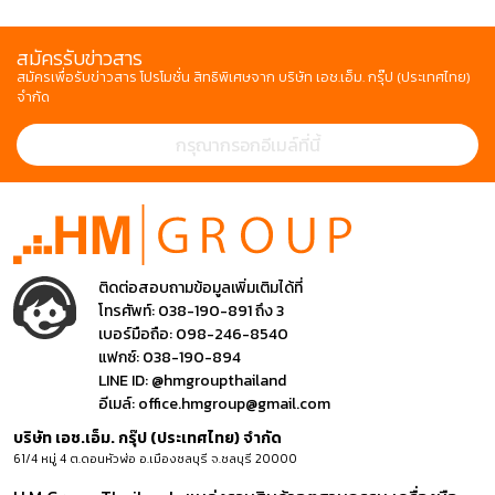
สมัครรับข่าวสาร
สมัครเพื่อรับข่าวสาร โปรโมชั่น สิทธิพิเศษจาก บริษัท เอช.เอ็ม. กรุ๊ป (ประเทศไทย)
จำกัด
ติดต่อสอบถามข้อมูลเพิ่มเติมได้ที่
โทรศัพท์:
038-190-891 ถึง 3
เบอร์มือถือ:
098-246-8540
แฟกซ์:
038-190-894
LINE ID:
@hmgroupthailand
อีเมล์:
office.hmgroup@gmail.com
บริษัท เอช.เอ็ม. กรุ๊ป (ประเทศไทย) จำกัด
61/4 หมู่ 4 ต.ดอนหัวฬ่อ อ.เมืองชลบุรี จ.ชลบุรี 20000