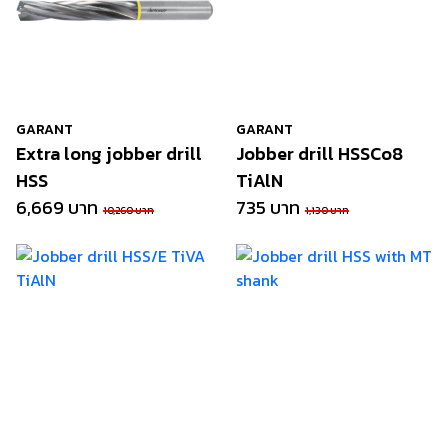
GARANT
GARANT
Extra long jobber drill
Jobber drill HSSCo8
HSS
TiAlN
6,669 บาท
735 บาท
10,260 บาท
1,130 บาท