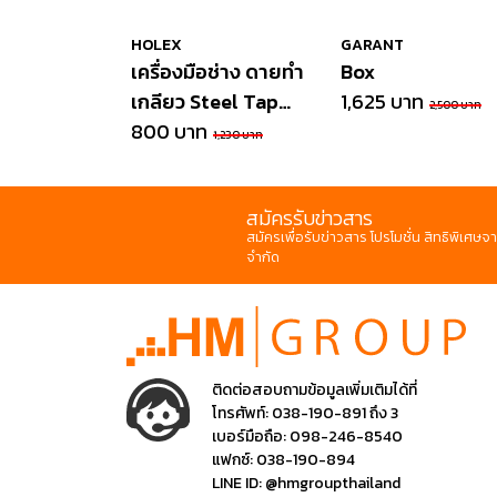
HOLEX
GARANT
เครื่องมือช่าง ดายทำ
Box
เกลียว Steel Tap
1,625 บาท
2,500 บาท
wrench
800 บาท
1,230 บาท
สมัครรับข่าวสาร
สมัครเพื่อรับข่าวสาร โปรโมชั่น สิทธิพิเศษจา
จำกัด
ติดต่อสอบถามข้อมูลเพิ่มเติมได้ที่
โทรศัพท์:
038-190-891 ถึง 3
เบอร์มือถือ:
098-246-8540
แฟกซ์:
038-190-894
LINE ID:
@hmgroupthailand