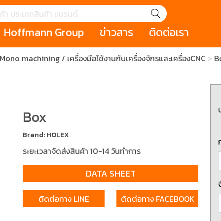
Hoffmann Group
ข่าวสาร
ติดต่อเรา
 Mono machining / เครื่องมือใช้งานกับเครื่องจักรและเครื่องCNC
B
GROUP STORY
เหตุการณ์
HOLEX
Salespage
GARANT
ale
Cromwell
MAKITA
Hoffmann
Cromwell
าหกรรม
กระเป๋าใส่เครื่องมือ (Tool Cases)
คีมสำหรับงานไฟ
รภัย (safety cutter)
สินค้าประเภทประแจ
สินค้าราคาพิเ
Box
Swiss Tool
Brand: HOLEX
ประเภทไขควง
เครื่องมือขัดและตกแต่งผิววัสดุ
เครื่องมือที่ไม่
ระยะเวลาจัดส่งสินค้า 10-14 วันทำการ
(Non-sparking
DATA SHEET
รับการทำงานในที่สูง
เครื่องมือสำหรับช่างยนต์ (
เครื่องมือสำหรั
t)
Mechanic Tools)
(Electrician To
ติดต่อทาง LINE
ติดต่อทาง FACEBOOK
ing / เครื่องมือใช้
2 Modular machining / ชุด
3 Clamping te