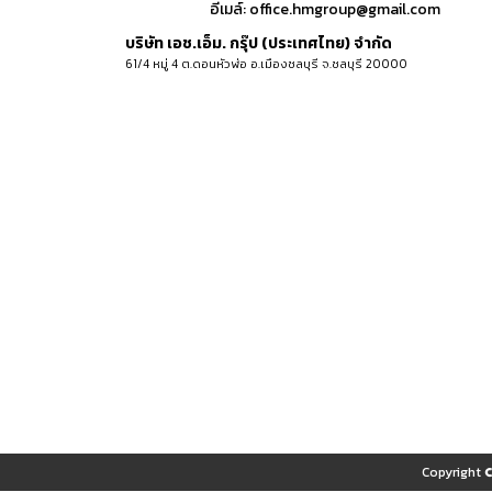
อีเมล์:
office.hmgroup@gmail.com
บริษัท เอช.เอ็ม. กรุ๊ป (ประเทศไทย) จำกัด
61/4 หมู่ 4 ต.ดอนหัวฬ่อ อ.เมืองชลบุรี จ.ชลบุรี 20000
Copyright 