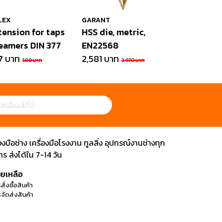
LEX
GARANT
tension for taps
HSS die, metric,
reamers DIN 377
EN22568
7 บาท
2,581 บาท
580 บาท
3,970 บาท
ือช่าง เครื่องมือโรงงาน ทูลลิ่ง อุปกรณ์งานช่างทุก
 ส่งได้ใน 7-14 วัน
วยเหลือ
สั่งซื้อสินค้า
จัดส่งสินค้า