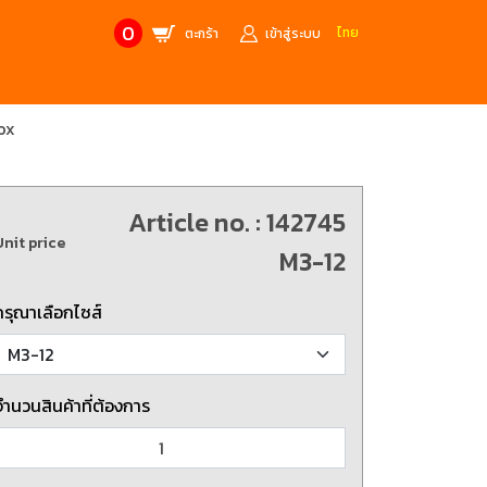
0
ไทย
ตะกร้า
เข้าสู่ระบบ
ox
CONTACT US
MANUFACTURE’S BRANDS
Stainless Steel Metric Offset
Trusco
ฟ้า
ชุดเครื่องมืองานช่าง
Article no. : 142745
Unit price
ศษจากแบรนด์ PB
สินค้าลดราคาพิเศษ
M3-12
กรุณาเลือกไซส์
ก่อให้เกิดประกายไฟ
เครื่องมือป้องกันไฟฟ้าสถิตย์
 tools)
(ESD)
บช่างไฟฟ้า
ATORN
ol)
จำนวนสินค้าที่ต้องการ
chnology /
4 Metrology / เครื่องมือวัด