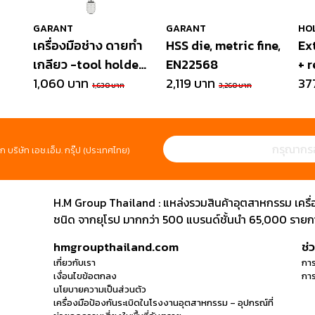
GARANT
GARANT
HO
เครื่องมือช่าง ดายทำ
HSS die, metric fine,
Ex
เกลียว -tool holder
EN22568
+ 
long version
1,060 บาท
2,119 บาท
37
1,630 บาท
3,260 บาท
w.ratchet
ก บริษัท เอช.เอ็ม. กรุ๊ป (ประเทศไทย)
H.M Group Thailand : แหล่งรวมสินค้าอุตสาหกรรม เครื่องม
ชนิด จากยุโรป มากกว่า 500 แบรนด์ชั้นนำ 65,000 รายการ
hmgroupthailand.com
ช่
เกี่ยวกับเรา
การ
เงื่อนไขข้อตกลง
การ
นโยบายความเป็นส่วนตัว
เครื่องมือป้องกันระเบิดในโรงงานอุตสาหกรรม – อุปกรณ์ที่