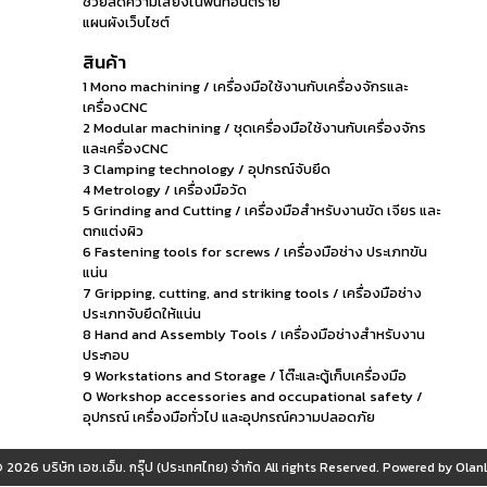
ช่วยลดความเสี่ยงในพื้นที่อันตราย
แผนผังเว็บไซต์
สินค้า
1 Mono machining / เครื่องมือใช้งานกับเครื่องจักรและ
เครื่องCNC
2 Modular machining / ชุดเครื่องมือใช้งานกับเครื่องจักร
และเครื่องCNC
3 Clamping technology / อุปกรณ์จับยึด
4 Metrology / เครื่องมือวัด
5 Grinding and Cutting / เครื่องมือสำหรับงานขัด เจียร และ
ตกแต่งผิว
6 Fastening tools for screws / เครื่องมือช่าง ประเภทขัน
แน่น
7 Gripping, cutting, and striking tools / เครื่องมือช่าง
ประเภทจับยึดให้แน่น
8 Hand and Assembly Tools / เครื่องมือช่างสำหรับงาน
ประกอบ
9 Workstations and Storage / โต๊ะและตู้เก็บเครื่องมือ
0 Workshop accessories and occupational safety /
อุปกรณ์ เครื่องมือทั่วไป และอุปกรณ์ความปลอดภัย
© 2026
บริษัท เอช.เอ็ม. กรุ๊ป (ประเทศไทย) จำกัด
All rights Reserved. Powered by
OlanL