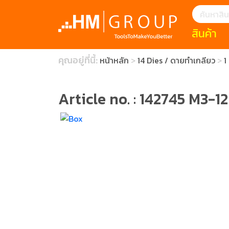
สินค้า
แนะนำ
คุณอยู่ที่นี้:
หน้าหลัก
14 Dies / ดายทำเกลียว
1
HOFFMANN 
บทความ
clearance s
ECatalogue
Download
Article no. : 142745 M3-12
กระดาษอุตส
มีดคัตเตอร์นิ
สินค้าแนะนำ
เครื่องมือสำห
(Tools Heigh
ประเภท
1 Mono machin