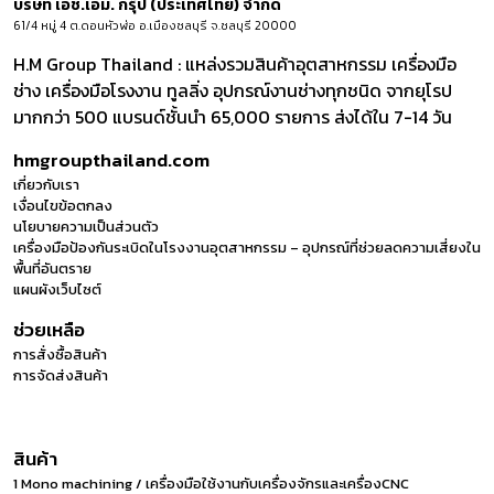
บริษัท เอช.เอ็ม. กรุ๊ป (ประเทศไทย) จำกัด
61/4 หมู่ 4 ต.ดอนหัวฬ่อ อ.เมืองชลบุรี จ.ชลบุรี 20000
H.M Group Thailand : แหล่งรวมสินค้าอุตสาหกรรม เครื่องมือ
ช่าง เครื่องมือโรงงาน ทูลลิ่ง อุปกรณ์งานช่างทุกชนิด จากยุโรป
มากกว่า 500 แบรนด์ชั้นนำ 65,000 รายการ ส่งได้ใน 7-14 วัน
hmgroupthailand.com
เกี่ยวกับเรา
เงื่อนไขข้อตกลง
นโยบายความเป็นส่วนตัว
เครื่องมือป้องกันระเบิดในโรงงานอุตสาหกรรม – อุปกรณ์ที่ช่วยลดความเสี่ยงใน
พื้นที่อันตราย
แผนผังเว็บไซต์
ช่วยเหลือ
การสั่งซื้อสินค้า
การจัดส่งสินค้า
สินค้า
1 Mono machining / เครื่องมือใช้งานกับเครื่องจักรและเครื่องCNC