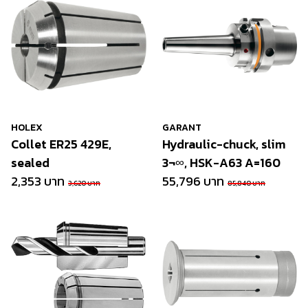
HOLEX
GARANT
Collet ER25 429E,
Hydraulic-chuck, slim
sealed
3¬∞, HSK-A63 A=160
2,353 บาท
55,796 บาท
3,620 บาท
85,840 บาท