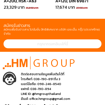
A=200, HSK-A63
A=120, DIN 69871
23,329 บาท
17,674 บาท
35,890 บาท
27,190 บาท
สมัครรับข่าวสาร
สมัครเพื่อรับข่าวสาร โปรโมชั่น สิทธิพิเศษจาก บริษัท เอช.เอ็ม. กรุ๊ป (ประเทศไทย)
จำกัด
ติดต่อสอบถามข้อมูลเพิ่มเติมได้ที่
โทรศัพท์:
038-190-891 ถึง 3
เบอร์มือถือ:
098-246-8540
แฟกซ์:
038-190-894
LINE ID:
@hmgroupthailand
อีเมล์:
office.hmgroup@gmail.com