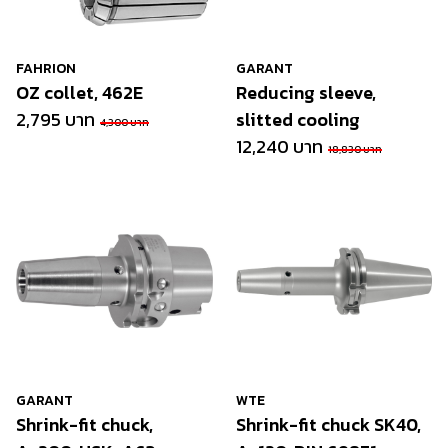
FAHRION
GARANT
OZ collet, 462E
Reducing sleeve,
2,795 บาท
slitted cooling
4,300 บาท
12,240 บาท
18,830 บาท
GARANT
WTE
Shrink-fit chuck,
Shrink-fit chuck SK40,