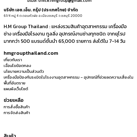
อีเมล์:
office.hmgroup@gmail.com
บริษัท เอช.เอ็ม. กรุ๊ป (ประเทศไทย) จำกัด
61/4 หมู่ 4 ต.ดอนหัวฬ่อ อ.เมืองชลบุรี จ.ชลบุรี 20000
H.M Group Thailand : แหล่งรวมสินค้าอุตสาหกรรม เครื่องมือ
ช่าง เครื่องมือโรงงาน ทูลลิ่ง อุปกรณ์งานช่างทุกชนิด จากยุโรป
มากกว่า 500 แบรนด์ชั้นนำ 65,000 รายการ ส่งได้ใน 7-14 วัน
hmgroupthailand.com
เกี่ยวกับเรา
เงื่อนไขข้อตกลง
นโยบายความเป็นส่วนตัว
เครื่องมือป้องกันระเบิดในโรงงานอุตสาหกรรม – อุปกรณ์ที่ช่วยลดความเสี่ยงใน
พื้นที่อันตราย
แผนผังเว็บไซต์
ช่วยเหลือ
การสั่งซื้อสินค้า
การจัดส่งสินค้า
สินค้า