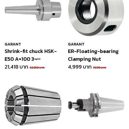
GARANT
GARANT
Shrink-fit chuck HSK-
ER-Floating-bearing
E50 A=100 3¬∞
Clamping Nut
21,418 บาท
4,999 บาท
32,950 บาท
7,690 บาท