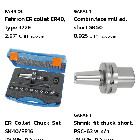
FAHRION
GARANT
Fahrion ER collet ER40,
Combin.face mill ad.
type 472E
short SK50
2,971 บาท
8,925 บาท
4,570 บาท
13,730 บาท
GARANT
ER-Collet-Chuck-Set
Shrink-fit chuck, short,
SK40/ER16
PSC-63 w. s/n
28,815 บาท
28,925 บาท