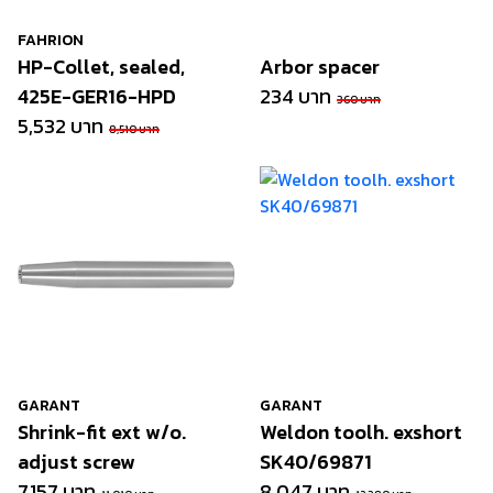
FAHRION
HP-Collet, sealed,
Arbor spacer
425E-GER16-HPD
234 บาท
360 บาท
5,532 บาท
8,510 บาท
GARANT
GARANT
Shrink-fit ext w/o.
Weldon toolh. exshort
adjust screw
SK40/69871
7,157 บาท
8,047 บาท