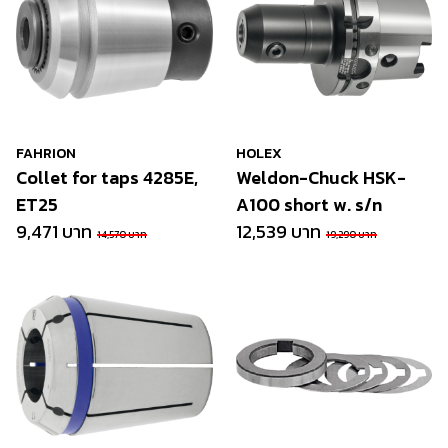
FAHRION
HOLEX
Collet for taps 4285E,
Weldon-Chuck HSK-
ET25
A100 short w. s/n
9,471 บาท
12,539 บาท
14,570 บาท
19,290 บาท