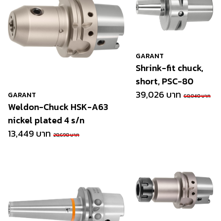
GARANT
Shrink-fit chuck,
short, PSC-80
39,026 บาท
GARANT
60,040 บาท
Weldon-Chuck HSK-A63
nickel plated 4 s/n
13,449 บาท
20,690 บาท