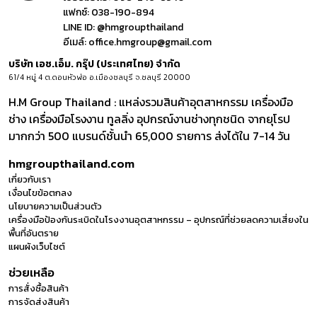
แฟกซ์:
038-190-894
LINE ID:
@hmgroupthailand
อีเมล์:
office.hmgroup@gmail.com
บริษัท เอช.เอ็ม. กรุ๊ป (ประเทศไทย) จำกัด
61/4 หมู่ 4 ต.ดอนหัวฬ่อ อ.เมืองชลบุรี จ.ชลบุรี 20000
H.M Group Thailand : แหล่งรวมสินค้าอุตสาหกรรม เครื่องมือ
ช่าง เครื่องมือโรงงาน ทูลลิ่ง อุปกรณ์งานช่างทุกชนิด จากยุโรป
มากกว่า 500 แบรนด์ชั้นนำ 65,000 รายการ ส่งได้ใน 7-14 วัน
hmgroupthailand.com
เกี่ยวกับเรา
เงื่อนไขข้อตกลง
นโยบายความเป็นส่วนตัว
เครื่องมือป้องกันระเบิดในโรงงานอุตสาหกรรม – อุปกรณ์ที่ช่วยลดความเสี่ยงใน
พื้นที่อันตราย
แผนผังเว็บไซต์
ช่วยเหลือ
การสั่งซื้อสินค้า
การจัดส่งสินค้า