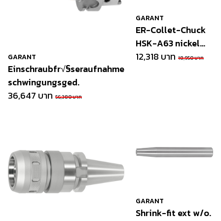
GARANT
ER-Collet-Chuck
HSK-A63 nickel
plated
12,318 บาท
GARANT
18,950 บาท
Einschraubfr√§seraufnahme
schwingungsged.
36,647 บาท
56,380 บาท
GARANT
Shrink-fit ext w/o.