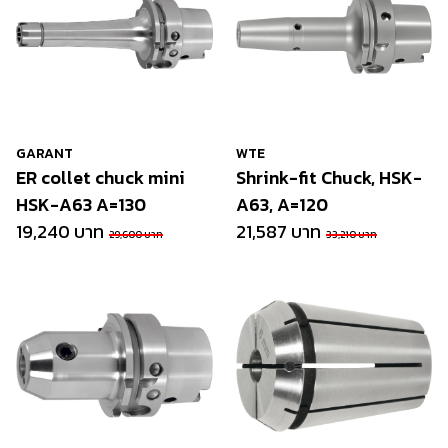
GARANT
WTE
ER collet chuck mini
Shrink-fit Chuck, HSK-
HSK-A63 A=130
A63, A=120
19,240 บาท
21,587 บาท
29,600 บาท
33,210 บาท