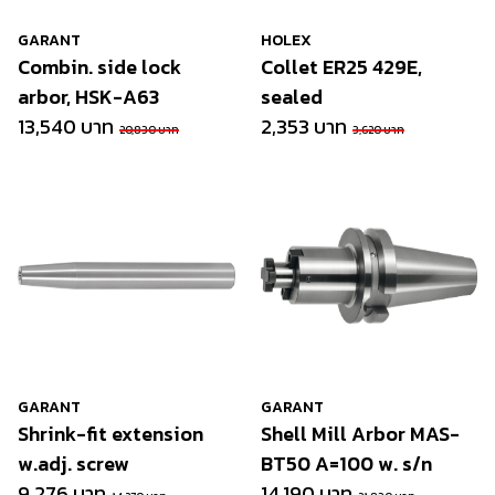
GARANT
HOLEX
Combin. side lock
Collet ER25 429E,
arbor, HSK-A63
sealed
13,540 บาท
2,353 บาท
20,830 บาท
3,620 บาท
GARANT
GARANT
Shrink-fit extension
Shell Mill Arbor MAS-
w.adj. screw
BT50 A=100 w. s/n
9,276 บาท
14,190 บาท