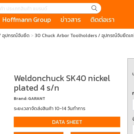
Hoffmann Group
ข่าวสาร
ติดต่อเรา
 อุปกรณ์จับยึด
30 Chuck Arbor Toolholders / อุปกรณ์จับยึดเครื
GROUP STORY
เหตุการณ์
HOLEX
Salespage
GARANT
ale
Cromwell
MAKITA
Hoffmann
Cromwell
าหกรรม
กระเป๋าใส่เครื่องมือ (Tool Cases)
คีมสำหรับงานไฟ
รภัย (safety cutter)
สินค้าประเภทประแจ
สินค้าราคาพิเ
Swiss Tool
Weldonchuck SK40 nickel
plated 4 s/n
ประเภทไขควง
เครื่องมือขัดและตกแต่งผิววัสดุ
เครื่องมือที่ไม่
(Non-sparking
Brand: GARANT
รับการทำงานในที่สูง
เครื่องมือสำหรับช่างยนต์ (
เครื่องมือสำหรั
ระยะเวลาจัดส่งสินค้า 10-14 วันทำการ
t)
Mechanic Tools)
(Electrician To
DATA SHEET
ing / เครื่องมือใช้
2 Modular machining / ชุด
3 Clamping te