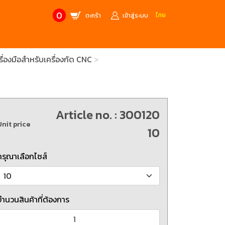
0
ไทย
ตะกร้า
เข้าสู่ระบบ
่องมือสำหรับเครื่องกัด CNC
CONTACT US
MANUFACTURE’S BRANDS
Stainless Steel Metric Offset
Trusco
ฟ้า
ชุดเครื่องมืองานช่าง
Article no. : 300120
ศษจากแบรนด์ PB
สินค้าลดราคาพิเศษ
Unit price
10
ก่อให้เกิดประกายไฟ
เครื่องมือป้องกันไฟฟ้าสถิตย์
 tools)
(ESD)
กรุณาเลือกไซส์
บช่างไฟฟ้า
ATORN
ol)
จำนวนสินค้าที่ต้องการ
chnology /
4 Metrology / เครื่องมือวัด