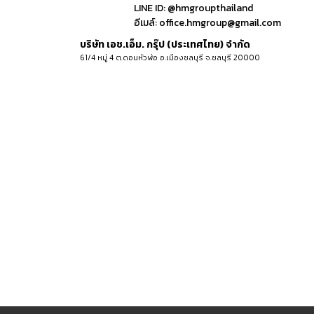
LINE ID:
@hmgroupthailand
อีเมล์:
office.hmgroup@gmail.com
บริษัท เอช.เอ็ม. กรุ๊ป (ประเทศไทย) จำกัด
61/4 หมู่ 4 ต.ดอนหัวฬ่อ อ.เมืองชลบุรี จ.ชลบุรี 20000