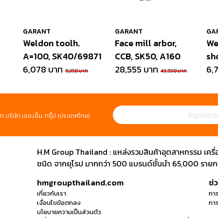
GARANT
GARANT
GA
Weldon toolh.
Face mill arbor,
We
A=100, SK40/69871
CCB, SK50, A160
sh
6,078 บาท
28,555 บาท
6,
9,350 บาท
43,930 บาท
ก บริษัท เอช.เอ็ม. กรุ๊ป (ประเทศไทย)
H.M Group Thailand : แหล่งรวมสินค้าอุตสาหกรรม เครื่องม
ชนิด จากยุโรป มากกว่า 500 แบรนด์ชั้นนำ 65,000 รายการ
hmgroupthailand.com
ช่
เกี่ยวกับเรา
การ
เงื่อนไขข้อตกลง
การ
นโยบายความเป็นส่วนตัว