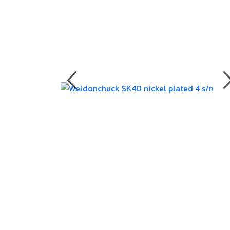
งานกับเครื่อ
5 Grinding an
มือสำหรับงาน
ผิว
9 Workstati
โต๊ะและตู้เก็บเ