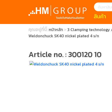
สินค้า
แนะนำ
คุณอยู่ที่นี้:
หน้าหลัก
3 Clamping technology /
HOFFMANN 
บทความ
Weldonchuck SK40 nickel plated 4 s/n
clearance s
ECatalogue
Download
กระดาษอุตส
Article no. : 300120 10
มีดคัตเตอร์นิ
สินค้าแนะนำ
เครื่องมือสำห
(Tools Heigh
ประเภท
1 Mono machin