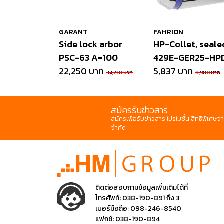
GARANT
FAHRION
Side lock arbor
HP-Collet, seale
PSC-63 A=100
429E-GER25-HP
22,250 บาท
5,837 บาท
34,230 บาท
8,980 บาท
สมัครรับข่าวสาร
สมัครเพื่อรับข่าวสาร โปรโมชั่น สิทธิพิเศษจา
จำกัด
ติดต่อสอบถามข้อมูลเพิ่มเติมได้ที่
โทรศัพท์:
038-190-891 ถึง 3
เบอร์มือถือ:
098-246-8540
แฟกซ์:
038-190-894