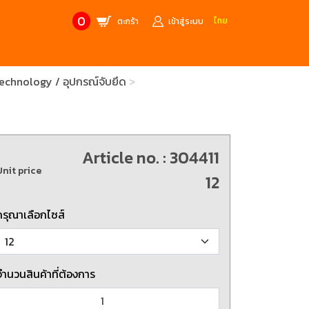
0
ไทย
ตะกร้า
เข้าสู่ระบบ
echnology / อุปกรณ์จับยึด
CONTACT US
MANUFACTURE’S BRANDS
Stainless Steel Metric Offset
Trusco
ฟ้า
ชุดเครื่องมืองานช่าง
Article no. : 304411
ศษจากแบรนด์ PB
สินค้าลดราคาพิเศษ
Unit price
12
ก่อให้เกิดประกายไฟ
เครื่องมือป้องกันไฟฟ้าสถิตย์
 tools)
(ESD)
กรุณาเลือกไซส์
บช่างไฟฟ้า
ATORN
ol)
จำนวนสินค้าที่ต้องการ
chnology /
4 Metrology / เครื่องมือวัด