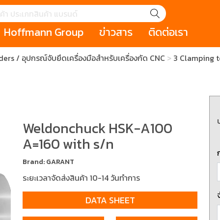
Hoffmann Group
ข่าวสาร
ติดต่อเรา
s / อุปกรณ์จับยึดเครื่องมือสำหรับเครื่องกัด CNC
3 Clamping t
GROUP STORY
เหตุการณ์
HOLEX
Salespage
GARANT
ale
Cromwell
MAKITA
Hoffmann
Cromwell
าหกรรม
กระเป๋าใส่เครื่องมือ (Tool Cases)
คีมสำหรับงานไฟ
รภัย (safety cutter)
สินค้าประเภทประแจ
สินค้าราคาพิเ
Swiss Tool
Weldonchuck HSK-A100
A=160 with s/n
ประเภทไขควง
เครื่องมือขัดและตกแต่งผิววัสดุ
เครื่องมือที่ไม่
(Non-sparking
Brand: GARANT
รับการทำงานในที่สูง
เครื่องมือสำหรับช่างยนต์ (
เครื่องมือสำหรั
ระยะเวลาจัดส่งสินค้า 10-14 วันทำการ
t)
Mechanic Tools)
(Electrician To
DATA SHEET
ing / เครื่องมือใช้
2 Modular machining / ชุด
3 Clamping te