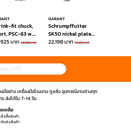
RANT
GARANT
rink-fit chuck,
Schrumpffutter
ort, PSC-63 w.
SK50 nickel plated
n
,925 บาท
4 s/n
22,198 บาท
44,500 บาท
34,150 บาท
ือช่าง เครื่องมือโรงงาน ทูลลิ่ง อุปกรณ์งานช่างทุก
 ส่งได้ใน 7-14 วัน
วยเหลือ
สั่งซื้อสินค้า
จัดส่งสินค้า