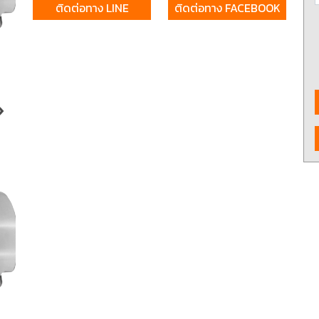
ติดต่อทาง LINE
ติดต่อทาง FACEBOOK
งจักรและเครื่องCNC
เครื่องมือใช้งานกับเครื่องจักรและ
อุปกรณ์จับยึด
เครื่องCNC
d Cutting / เครื่อง
6 Fastening tools for screws /
7 Gripping, cut
ขัด เจียร และตกแต่ง
เครื่องมือช่าง ประเภทขันแน่น
tools / เครื่อง
ยึดให้แน่น
ons and Storage /
0 Workshop accessories and
ครื่องมือ
occupational safety / อุปกรณ์
เครื่องมือทั่วไป และอุปกรณ์ความ
ปลอดภัย