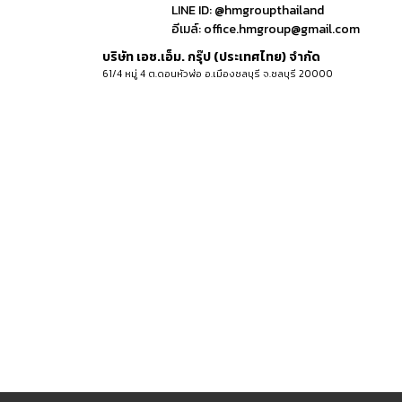
LINE ID:
@hmgroupthailand
อีเมล์:
office.hmgroup@gmail.com
บริษัท เอช.เอ็ม. กรุ๊ป (ประเทศไทย) จำกัด
61/4 หมู่ 4 ต.ดอนหัวฬ่อ อ.เมืองชลบุรี จ.ชลบุรี 20000