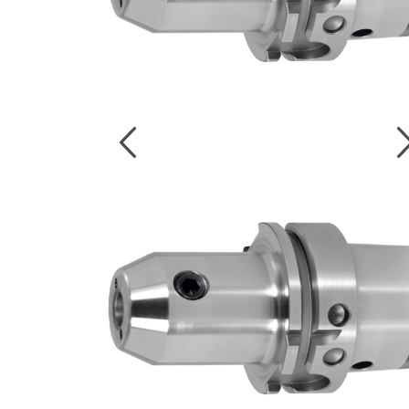
งานกับเครื่อ
5 Grinding an
มือสำหรับงาน
ผิว
9 Workstati
โต๊ะและตู้เก็บเ