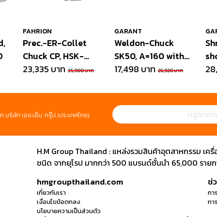
FAHRION
GARANT
GA
d,
Prec.-ER-Collet
Weldon-Chuck
Sh
D
Chuck CP, HSK-
SK50, A=160 with
sh
A100 A=100
23,335 บาท
s/n
17,498 บาท
s/
28
35,900 บาท
26,920 บาท
ก บริษัท เอช.เอ็ม. กรุ๊ป (ประเทศไทย)
H.M Group Thailand : แหล่งรวมสินค้าอุตสาหกรรม เครื่องม
ชนิด จากยุโรป มากกว่า 500 แบรนด์ชั้นนำ 65,000 รายการ
hmgroupthailand.com
ช่
เกี่ยวกับเรา
การ
เงื่อนไขข้อตกลง
การ
นโยบายความเป็นส่วนตัว