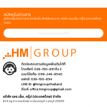
สมัครรับข่าวสาร
สมัครเพื่อรับข่าวสาร โปรโมชั่น สิทธิพิเศษจาก บริษัท เอช.เอ็ม. กรุ๊ป (ประเทศไทย)
จำกัด
ติดต่อสอบถามข้อมูลเพิ่มเติมได้ที่
โทรศัพท์:
038-190-891 ถึง 3
เบอร์มือถือ:
098-246-8540
แฟกซ์:
038-190-894
LINE ID:
@hmgroupthailand
อีเมล์:
office.hmgroup@gmail.com
บริษัท เอช.เอ็ม. กรุ๊ป (ประเทศไทย) จำกัด
61/4 หมู่ 4 ต.ดอนหัวฬ่อ อ.เมืองชลบุรี จ.ชลบุรี 20000