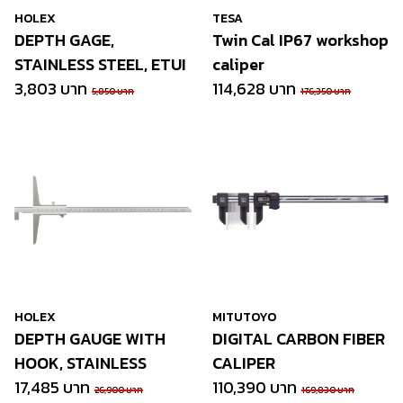
HOLEX
TESA
DEPTH GAGE,
Twin Cal IP67 workshop
STAINLESS STEEL, ETUI
caliper
3,803 บาท
114,628 บาท
5,850 บาท
176,350 บาท
HOLEX
MITUTOYO
DEPTH GAUGE WITH
DIGITAL CARBON FIBER
HOOK, STAINLESS
CALIPER
17,485 บาท
110,390 บาท
26,900 บาท
169,830 บาท