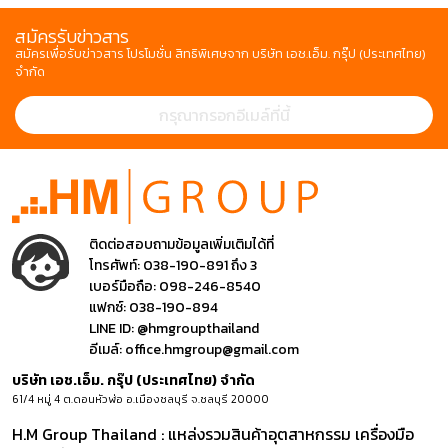
สมัครรับข่าวสาร
สมัครเพื่อรับข่าวสาร โปรโมชั่น สิทธิพิเศษจาก บริษัท เอช.เอ็ม. กรุ๊ป (ประเทศไทย)
จำกัด
ติดต่อสอบถามข้อมูลเพิ่มเติมได้ที่
โทรศัพท์:
038-190-891 ถึง 3
เบอร์มือถือ:
098-246-8540
แฟกซ์:
038-190-894
LINE ID:
@hmgroupthailand
อีเมล์:
office.hmgroup@gmail.com
บริษัท เอช.เอ็ม. กรุ๊ป (ประเทศไทย) จำกัด
61/4 หมู่ 4 ต.ดอนหัวฬ่อ อ.เมืองชลบุรี จ.ชลบุรี 20000
H.M Group Thailand : แหล่งรวมสินค้าอุตสาหกรรม เครื่องมือ