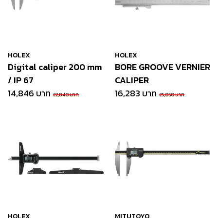
HOLEX
HOLEX
Digital caliper 200 mm
BORE GROOVE VERNIER
/ IP 67
CALIPER
14,846 บาท
16,283 บาท
22,840 บาท
25,050 บาท
HOLEX
MITUTOYO