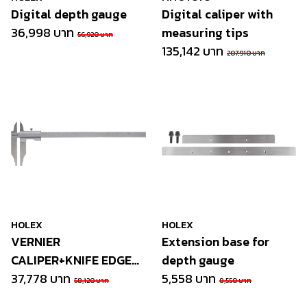
Digital depth gauge
Digital caliper with
36,998 บาท
measuring tips
56,920 บาท
135,142 บาท
207,910 บาท
HOLEX
HOLEX
VERNIER
Extension base for
CALIPER+KNIFE EDGE
depth gauge
POINTS
37,778 บาท
5,558 บาท
58,120 บาท
8,550 บาท