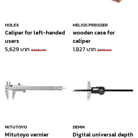
HOLEX
HELIOS PREISSER
Caliper for left-handed
wooden case for
users
caliper
5,629 บาท
1,827 บาท
8,660 บาท
2,810 บาท
MITUTOYO
DEMM
Mitutoyo vernier
Digital universal depth