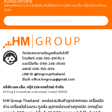
สมัครรับข่าวสาร
สมัครเพื่อรับข่าวสาร โปรโมชั่น สิทธิพิเศษจาก บริษัท เอช.เอ็ม. กรุ๊ป (ประเทศไทย)
จำกัด
ติดต่อสอบถามข้อมูลเพิ่มเติมได้ที่
โทรศัพท์:
038-190-891 ถึง 3
เบอร์มือถือ:
098-246-8540
แฟกซ์:
038-190-894
LINE ID:
@hmgroupthailand
อีเมล์:
office.hmgroup@gmail.com
บริษัท เอช.เอ็ม. กรุ๊ป (ประเทศไทย) จำกัด
61/4 หมู่ 4 ต.ดอนหัวฬ่อ อ.เมืองชลบุรี จ.ชลบุรี 20000
H.M Group Thailand : แหล่งรวมสินค้าอุตสาหกรรม เครื่องมือ
ช่าง เครื่องมือโรงงาน ทูลลิ่ง อุปกรณ์งานช่างทุกชนิด จากยุโรป