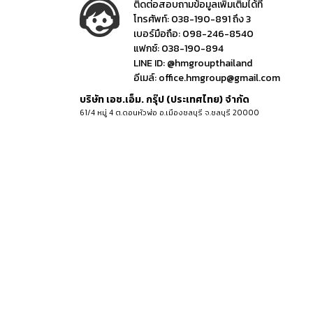
ติดต่อสอบถามข้อมูลเพิ่มเติมได้ที่
โทรศัพท์:
038-190-891 ถึง 3
เบอร์มือถือ:
098-246-8540
แฟกซ์:
038-190-894
LINE ID:
@hmgroupthailand
อีเมล์:
office.hmgroup@gmail.com
บริษัท เอช.เอ็ม. กรุ๊ป (ประเทศไทย) จำกัด
61/4 หมู่ 4 ต.ดอนหัวฬ่อ อ.เมืองชลบุรี จ.ชลบุรี 20000