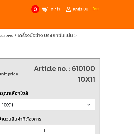
0
ไทย
ตะกร้า
เข้าสู่ระบบ
crews / เครื่องมือช่าง ประเภทขันแน่น
CONTACT US
MANUFACTURE’S BRANDS
Stainless Steel Metric Offset
Trusco
ฟ้า
ชุดเครื่องมืองานช่าง
Article no. : 610100
ศษจากแบรนด์ PB
สินค้าลดราคาพิเศษ
Unit price
10X11
ก่อให้เกิดประกายไฟ
เครื่องมือป้องกันไฟฟ้าสถิตย์
 tools)
(ESD)
กรุณาเลือกไซส์
บช่างไฟฟ้า
ATORN
ol)
จำนวนสินค้าที่ต้องการ
chnology /
4 Metrology / เครื่องมือวัด