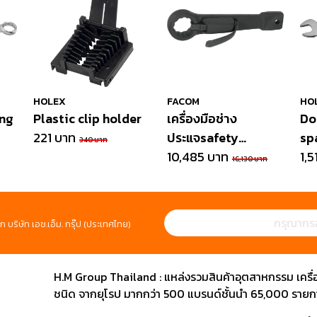
HOLEX
FACOM
HO
ng
Plastic clip holder
เครื่องมือช่าง
Do
221 บาท
ประแจsafety
sp
340 บาท
slogging wrench
10,485 บาท
1,5
16,130 บาท
ก บริษัท เอช.เอ็ม. กรุ๊ป (ประเทศไทย)
H.M Group Thailand : แหล่งรวมสินค้าอุตสาหกรรม เครื่องม
ชนิด จากยุโรป มากกว่า 500 แบรนด์ชั้นนำ 65,000 รายการ