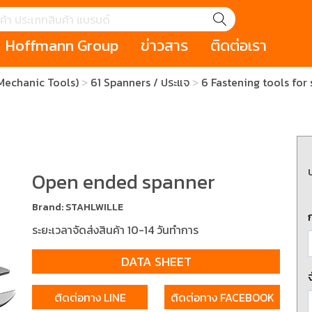
Hoffmann Group
ข่าวสาร
ติดต่อเรา
( Mechanic Tools)
61 Spanners / ประแจ
6 Fastening tools for s
GROUP STORY
เหตุการณ์
HOLEX
Salespage
GARANT
ale
Cromwell
MAKITA
Hoffmann
Cromwell
าหกรรม
กระเป๋าใส่เครื่องมือ (Tool Cases)
คีมสำหรับงานไฟ
รภัย (safety cutter)
สินค้าประเภทประแจ
สินค้าราคาพิเ
Swiss Tool
Open ended spanner
ประเภทไขควง
เครื่องมือขัดและตกแต่งผิววัสดุ
เครื่องมือที่ไม่
Brand: STAHLWILLE
(Non-sparking
ระยะเวลาจัดส่งสินค้า 10-14 วันทำการ
รับการทำงานในที่สูง
เครื่องมือสำหรับช่างยนต์ (
เครื่องมือสำหรั
t)
Mechanic Tools)
(Electrician To
DATA SHEET
ติดต่อทาง LINE
ติดต่อทาง FACEBOOK
ing / เครื่องมือใช้
2 Modular machining / ชุด
3 Clamping te