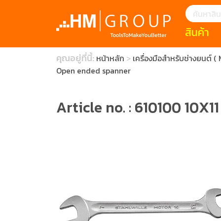
สินค้า
แนะนำ
คุณอยู่ที่นี้:
หน้าหลัก
เครื่องมือสำหรับช่างยนต์ 
HOFFMANN 
บทความ
Open ended spanner
clearance s
ECatalogue
Download
กระดาษอุตส
Article no. : 610100 10X11
มีดคัตเตอร์นิ
สินค้าแนะนำ
เครื่องมือสำห
(Tools Heigh
ประเภท
1 Mono machin