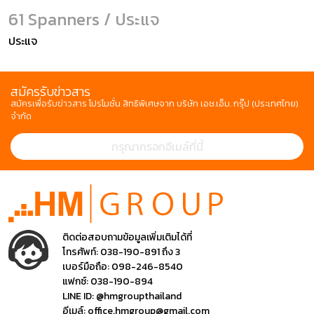
61 Spanners / ประแจ
ประแจ
สมัครรับข่าวสาร
สมัครเพื่อรับข่าวสาร โปรโมชั่น สิทธิพิเศษจาก บริษัท เอช.เอ็ม. กรุ๊ป (ประเทศไทย)
จำกัด
ติดต่อสอบถามข้อมูลเพิ่มเติมได้ที่
โทรศัพท์:
038-190-891 ถึง 3
เบอร์มือถือ:
098-246-8540
แฟกซ์:
038-190-894
LINE ID:
@hmgroupthailand
อีเมล์:
office.hmgroup@gmail.com