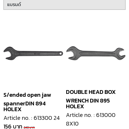
DOUBLE HEAD BOX
S/ended open jaw
WRENCH DIN 895
spannerDIN 894
HOLEX
HOLEX
Article no. : 613000
Article no. : 613300 24
8X10
156 บาท
240 บาท