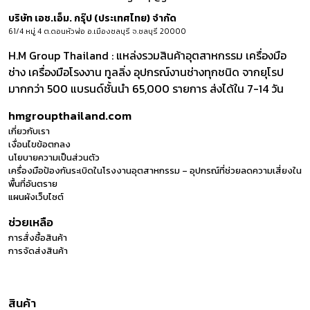
บริษัท เอช.เอ็ม. กรุ๊ป (ประเทศไทย) จำกัด
61/4 หมู่ 4 ต.ดอนหัวฬ่อ อ.เมืองชลบุรี จ.ชลบุรี 20000
H.M Group Thailand : แหล่งรวมสินค้าอุตสาหกรรม เครื่องมือ
ช่าง เครื่องมือโรงงาน ทูลลิ่ง อุปกรณ์งานช่างทุกชนิด จากยุโรป
มากกว่า 500 แบรนด์ชั้นนำ 65,000 รายการ ส่งได้ใน 7-14 วัน
hmgroupthailand.com
เกี่ยวกับเรา
เงื่อนไขข้อตกลง
นโยบายความเป็นส่วนตัว
เครื่องมือป้องกันระเบิดในโรงงานอุตสาหกรรม – อุปกรณ์ที่ช่วยลดความเสี่ยงใน
พื้นที่อันตราย
แผนผังเว็บไซต์
ช่วยเหลือ
การสั่งซื้อสินค้า
การจัดส่งสินค้า
สินค้า