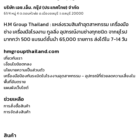
บริษัท เอช.เอ็ม. กรุ๊ป (ประเทศไทย) จำกัด
61/4 หมู่ 4 ต.ดอนหัวฬ่อ อ.เมืองชลบุรี จ.ชลบุรี 20000
H.M Group Thailand : แหล่งรวมสินค้าอุตสาหกรรม เครื่องมือ
ช่าง เครื่องมือโรงงาน ทูลลิ่ง อุปกรณ์งานช่างทุกชนิด จากยุโรป
มากกว่า 500 แบรนด์ชั้นนำ 65,000 รายการ ส่งได้ใน 7-14 วัน
hmgroupthailand.com
เกี่ยวกับเรา
เงื่อนไขข้อตกลง
นโยบายความเป็นส่วนตัว
เครื่องมือป้องกันระเบิดในโรงงานอุตสาหกรรม – อุปกรณ์ที่ช่วยลดความเสี่ยงใน
พื้นที่อันตราย
แผนผังเว็บไซต์
ช่วยเหลือ
การสั่งซื้อสินค้า
การจัดส่งสินค้า
สินค้า