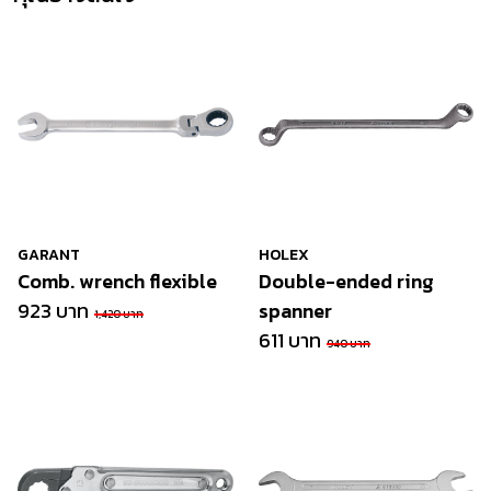
GARANT
HOLEX
Comb. wrench flexible
Double-ended ring
923 บาท
spanner
1,420 บาท
611 บาท
940 บาท