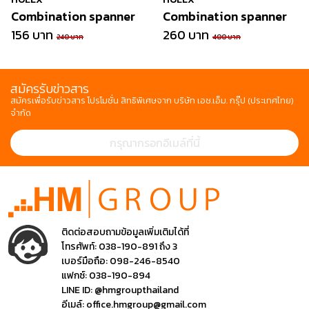
Combination spanner
Combination spanner
156 บาท
260 บาท
240 บาท
400 บาท
สมัครรับข่าวสาร
สมัครเพื่อรับข่าวสาร โปรโมชั่น สิทธิพิเศษจาก บริษัท เอช.เอ็ม. กรุ๊ป (ประเทศไทย)
จำกัด
ติดต่อสอบถามข้อมูลเพิ่มเติมได้ที่
โทรศัพท์:
038-190-891 ถึง 3
เบอร์มือถือ:
098-246-8540
แฟกซ์:
038-190-894
LINE ID:
@hmgroupthailand
อีเมล์:
office.hmgroup@gmail.com