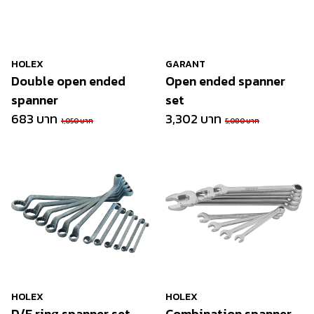
HOLEX
GARANT
Double open ended
Open ended spanner
spanner
set
683 บาท
3,302 บาท
1,050 บาท
5,080 บาท
HOLEX
HOLEX
D/E ring spanner set
Combination spanner