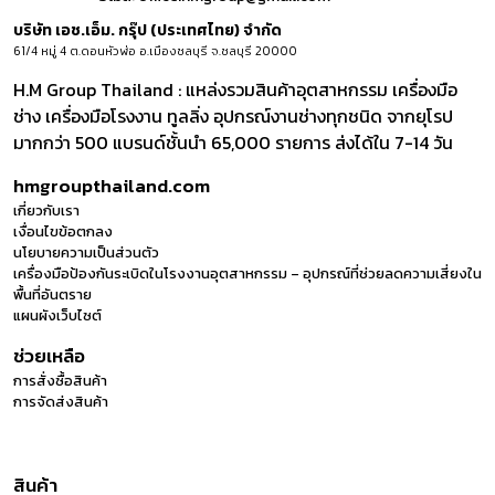
บริษัท เอช.เอ็ม. กรุ๊ป (ประเทศไทย) จำกัด
61/4 หมู่ 4 ต.ดอนหัวฬ่อ อ.เมืองชลบุรี จ.ชลบุรี 20000
H.M Group Thailand : แหล่งรวมสินค้าอุตสาหกรรม เครื่องมือ
ช่าง เครื่องมือโรงงาน ทูลลิ่ง อุปกรณ์งานช่างทุกชนิด จากยุโรป
มากกว่า 500 แบรนด์ชั้นนำ 65,000 รายการ ส่งได้ใน 7-14 วัน
hmgroupthailand.com
เกี่ยวกับเรา
เงื่อนไขข้อตกลง
นโยบายความเป็นส่วนตัว
เครื่องมือป้องกันระเบิดในโรงงานอุตสาหกรรม – อุปกรณ์ที่ช่วยลดความเสี่ยงใน
พื้นที่อันตราย
แผนผังเว็บไซต์
ช่วยเหลือ
การสั่งซื้อสินค้า
การจัดส่งสินค้า
สินค้า