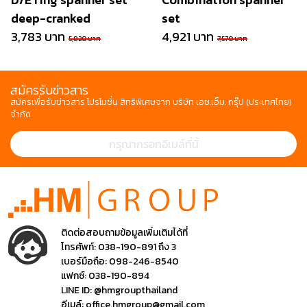
deep-cranked
set
3,783 บาท
4,921 บาท
5,820 บาท
7,570 บาท
สมัครรับข่าวสาร
สมัครเพื่อรับข่าวสาร โปรโมชั่น สิทธิพิเศษจาก บริษัท เอช.เอ็ม. กรุ๊ป (ประเทศไทย)
จำกัด
ติดต่อสอบถามข้อมูลเพิ่มเติมได้ที่
โทรศัพท์:
038-190-891 ถึง 3
เบอร์มือถือ:
098-246-8540
แฟกซ์:
038-190-894
LINE ID:
@hmgroupthailand
อีเมล์:
office.hmgroup@gmail.com