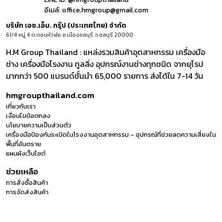
อีเมล์:
office.hmgroup@gmail.com
บริษัท เอช.เอ็ม. กรุ๊ป (ประเทศไทย) จำกัด
61/4 หมู่ 4 ต.ดอนหัวฬ่อ อ.เมืองชลบุรี จ.ชลบุรี 20000
H.M Group Thailand : แหล่งรวมสินค้าอุตสาหกรรม เครื่องมือ
ช่าง เครื่องมือโรงงาน ทูลลิ่ง อุปกรณ์งานช่างทุกชนิด จากยุโรป
มากกว่า 500 แบรนด์ชั้นนำ 65,000 รายการ ส่งได้ใน 7-14 วัน
hmgroupthailand.com
เกี่ยวกับเรา
เงื่อนไขข้อตกลง
นโยบายความเป็นส่วนตัว
เครื่องมือป้องกันระเบิดในโรงงานอุตสาหกรรม – อุปกรณ์ที่ช่วยลดความเสี่ยงใน
พื้นที่อันตราย
แผนผังเว็บไซต์
ช่วยเหลือ
การสั่งซื้อสินค้า
การจัดส่งสินค้า