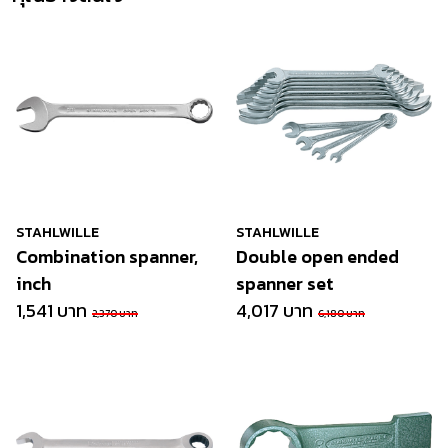
STAHLWILLE
STAHLWILLE
Combination spanner,
Double open ended
inch
spanner set
1,541 บาท
4,017 บาท
2,370 บาท
6,180 บาท