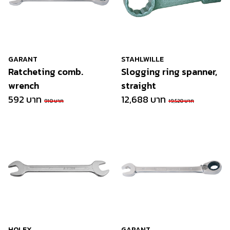
GARANT
STAHLWILLE
Ratcheting comb.
Slogging ring spanner,
wrench
straight
592 บาท
12,688 บาท
910 บาท
19,520 บาท
HOLEX
GARANT