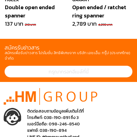
Double open ended
Open ended / ratchet
spanner
ring spanner
137 บาท
2,789 บาท
210 บาท
4,290 บาท
สมัครรับข่าวสาร
สมัครเพื่อรับข่าวสาร โปรโมชั่น สิทธิพิเศษจาก บริษัท เอช.เอ็ม. กรุ๊ป (ประเทศไทย)
จำกัด
ติดต่อสอบถามข้อมูลเพิ่มเติมได้ที่
โทรศัพท์:
038-190-891 ถึง 3
เบอร์มือถือ:
098-246-8540
แฟกซ์:
038-190-894
LINE ID:
@hmgroupthailand