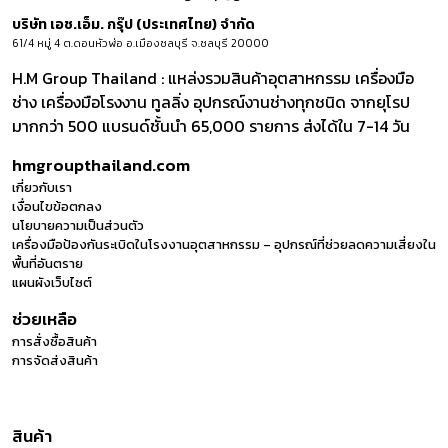
บริษัท เอช.เอ็ม. กรุ๊ป (ประเทศไทย) จำกัด
61/4 หมู่ 4 ต.ดอนหัวฬ่อ อ.เมืองชลบุรี จ.ชลบุรี 20000
H.M Group Thailand : แหล่งรวมสินค้าอุตสาหกรรม เครื่องมือ
ช่าง เครื่องมือโรงงาน ทูลลิ่ง อุปกรณ์งานช่างทุกชนิด จากยุโรป
มากกว่า 500 แบรนด์ชั้นนำ 65,000 รายการ ส่งได้ใน 7-14 วัน
hmgroupthailand.com
เกี่ยวกับเรา
เงื่อนไขข้อตกลง
นโยบายความเป็นส่วนตัว
เครื่องมือป้องกันระเบิดในโรงงานอุตสาหกรรม – อุปกรณ์ที่ช่วยลดความเสี่ยงใน
พื้นที่อันตราย
แผนผังเว็บไซต์
ช่วยเหลือ
การสั่งซื้อสินค้า
การจัดส่งสินค้า
สินค้า