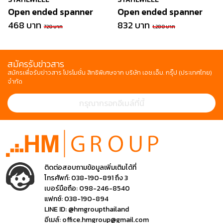
Open ended spanner
Open ended spanner
468 บาท
832 บาท
720 บาท
1,280 บาท
สมัครรับข่าวสาร
สมัครเพื่อรับข่าวสาร โปรโมชั่น สิทธิพิเศษจาก บริษัท เอช.เอ็ม. กรุ๊ป (ประเทศไทย)
จำกัด
ติดต่อสอบถามข้อมูลเพิ่มเติมได้ที่
โทรศัพท์:
038-190-891 ถึง 3
เบอร์มือถือ:
098-246-8540
แฟกซ์:
038-190-894
LINE ID:
@hmgroupthailand
อีเมล์:
office.hmgroup@gmail.com