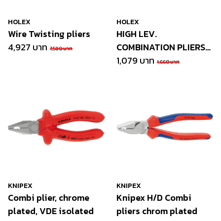
HOLEX
HOLEX
Wire Twisting pliers
HIGH LEV.
4,927 บาท
COMBINATION PLIERS
7,580 บาท
200MM
1,079 บาท
1,660 บาท
KNIPEX
KNIPEX
Combi plier, chrome
Knipex H/D Combi
plated, VDE isolated
pliers chrom plated