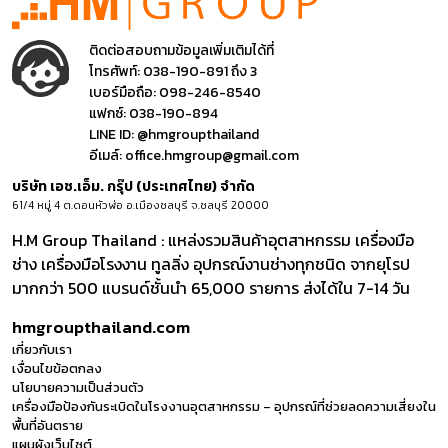
ติดต่อสอบถามข้อมูลเพิ่มเติมได้ที่
โทรศัพท์:
038-190-891 ถึง 3
เบอร์มือถือ:
098-246-8540
แฟกซ์:
038-190-894
LINE ID:
@hmgroupthailand
อีเมล์:
office.hmgroup@gmail.com
บริษัท เอช.เอ็ม. กรุ๊ป (ประเทศไทย) จำกัด
61/4 หมู่ 4 ต.ดอนหัวฬ่อ อ.เมืองชลบุรี จ.ชลบุรี 20000
H.M Group Thailand : แหล่งรวมสินค้าอุตสาหกรรม เครื่องมือ
ช่าง เครื่องมือโรงงาน ทูลลิ่ง อุปกรณ์งานช่างทุกชนิด จากยุโรป
มากกว่า 500 แบรนด์ชั้นนำ 65,000 รายการ ส่งได้ใน 7-14 วัน
hmgroupthailand.com
เกี่ยวกับเรา
เงื่อนไขข้อตกลง
นโยบายความเป็นส่วนตัว
เครื่องมือป้องกันระเบิดในโรงงานอุตสาหกรรม – อุปกรณ์ที่ช่วยลดความเสี่ยงใน
พื้นที่อันตราย
แผนผังเว็บไซต์