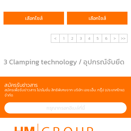
เลือกไซส์
เลือกไซส์
<
1
2
3
4
5
6
>
>>
3 Clamping technology / อุปกรณ์จับยึด
สมัครรับข่าวสาร
สมัครเพื่อรับข่าวสาร โปรโมชั่น สิทธิพิเศษจาก บริษัท เอช.เอ็ม. กรุ๊ป (ประเทศไทย)
จำกัด