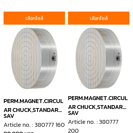
เลือกไซส์
เลือกไซส์
PERM.MAGNET.CIRCUL
PERM.MAGNET.CIRCUL
AR CHUCK,STANDARD
AR CHUCK,STANDARD
SAV
SAV
POLE
POLE
Article no. : 380777
Article no. : 380777 160
200