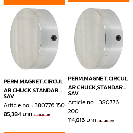
PERM.MAGNET.CIRCUL
PERM.MAGNET.CIRCUL
AR CHUCK,STANDARD
AR CHUCK,STANDARD
SAV
SAV
POLE
POLE
Article no. : 380776
Article no. : 380776 150
200
85,384 บาท
131,360 บาท
114,816 บาท
176,640 บาท