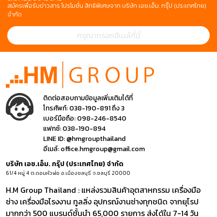
สมัครเพื่อรับข่าวสาร โปรโมชั่น สิทธิพิเศษจาก บริษัท เอช.เอ็ม. กรุ๊ป (ประเทศไทย)
จำกัด
ติดต่อสอบถามข้อมูลเพิ่มเติมได้ที่
โทรศัพท์:
038-190-891 ถึง 3
เบอร์มือถือ:
098-246-8540
แฟกซ์:
038-190-894
LINE ID:
@hmgroupthailand
อีเมล์:
office.hmgroup@gmail.com
บริษัท เอช.เอ็ม. กรุ๊ป (ประเทศไทย) จำกัด
61/4 หมู่ 4 ต.ดอนหัวฬ่อ อ.เมืองชลบุรี จ.ชลบุรี 20000
H.M Group Thailand : แหล่งรวมสินค้าอุตสาหกรรม เครื่องมือ
ช่าง เครื่องมือโรงงาน ทูลลิ่ง อุปกรณ์งานช่างทุกชนิด จากยุโรป
มากกว่า 500 แบรนด์ชั้นนำ 65,000 รายการ ส่งได้ใน 7-14 วัน