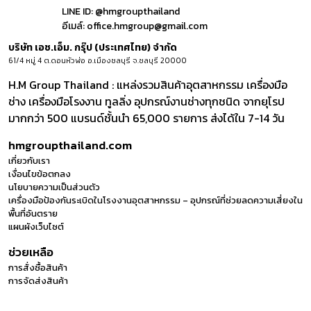
LINE ID:
@hmgroupthailand
อีเมล์:
office.hmgroup@gmail.com
บริษัท เอช.เอ็ม. กรุ๊ป (ประเทศไทย) จำกัด
61/4 หมู่ 4 ต.ดอนหัวฬ่อ อ.เมืองชลบุรี จ.ชลบุรี 20000
H.M Group Thailand : แหล่งรวมสินค้าอุตสาหกรรม เครื่องมือ
ช่าง เครื่องมือโรงงาน ทูลลิ่ง อุปกรณ์งานช่างทุกชนิด จากยุโรป
มากกว่า 500 แบรนด์ชั้นนำ 65,000 รายการ ส่งได้ใน 7-14 วัน
hmgroupthailand.com
เกี่ยวกับเรา
เงื่อนไขข้อตกลง
นโยบายความเป็นส่วนตัว
เครื่องมือป้องกันระเบิดในโรงงานอุตสาหกรรม – อุปกรณ์ที่ช่วยลดความเสี่ยงใน
พื้นที่อันตราย
แผนผังเว็บไซต์
ช่วยเหลือ
การสั่งซื้อสินค้า
การจัดส่งสินค้า