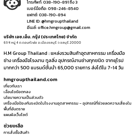
โทรศัพท์:
038-190-891 ถึง 3
เบอร์มือถือ:
098-246-8540
แฟกซ์:
038-190-894
LINE ID:
@hmgroupthailand
อีเมล์:
office.hmgroup@gmail.com
บริษัท เอช.เอ็ม. กรุ๊ป (ประเทศไทย) จำกัด
61/4 หมู่ 4 ต.ดอนหัวฬ่อ อ.เมืองชลบุรี จ.ชลบุรี 20000
H.M Group Thailand : แหล่งรวมสินค้าอุตสาหกรรม เครื่องมือ
ช่าง เครื่องมือโรงงาน ทูลลิ่ง อุปกรณ์งานช่างทุกชนิด จากยุโรป
มากกว่า 500 แบรนด์ชั้นนำ 65,000 รายการ ส่งได้ใน 7-14 วัน
hmgroupthailand.com
เกี่ยวกับเรา
เงื่อนไขข้อตกลง
นโยบายความเป็นส่วนตัว
เครื่องมือป้องกันระเบิดในโรงงานอุตสาหกรรม – อุปกรณ์ที่ช่วยลดความเสี่ยงใน
พื้นที่อันตราย
แผนผังเว็บไซต์
ช่วยเหลือ
การสั่งซื้อสินค้า