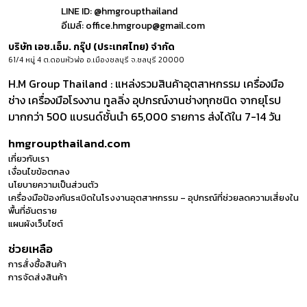
LINE ID:
@hmgroupthailand
อีเมล์:
office.hmgroup@gmail.com
บริษัท เอช.เอ็ม. กรุ๊ป (ประเทศไทย) จำกัด
61/4 หมู่ 4 ต.ดอนหัวฬ่อ อ.เมืองชลบุรี จ.ชลบุรี 20000
H.M Group Thailand : แหล่งรวมสินค้าอุตสาหกรรม เครื่องมือ
ช่าง เครื่องมือโรงงาน ทูลลิ่ง อุปกรณ์งานช่างทุกชนิด จากยุโรป
มากกว่า 500 แบรนด์ชั้นนำ 65,000 รายการ ส่งได้ใน 7-14 วัน
hmgroupthailand.com
เกี่ยวกับเรา
เงื่อนไขข้อตกลง
นโยบายความเป็นส่วนตัว
เครื่องมือป้องกันระเบิดในโรงงานอุตสาหกรรม – อุปกรณ์ที่ช่วยลดความเสี่ยงใน
พื้นที่อันตราย
แผนผังเว็บไซต์
ช่วยเหลือ
การสั่งซื้อสินค้า
การจัดส่งสินค้า