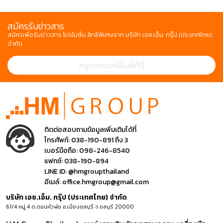
สมัครรับข่าวสาร
สมัครเพื่อรับข่าวสาร โปรโมชั่น สิทธิพิเศษจาก บริษัท เอช.เอ็ม. กรุ๊ป (ประเทศไทย)
จำกัด
ติดต่อสอบถามข้อมูลเพิ่มเติมได้ที่
โทรศัพท์:
038-190-891 ถึง 3
เบอร์มือถือ:
098-246-8540
แฟกซ์:
038-190-894
LINE ID:
@hmgroupthailand
อีเมล์:
office.hmgroup@gmail.com
บริษัท เอช.เอ็ม. กรุ๊ป (ประเทศไทย) จำกัด
61/4 หมู่ 4 ต.ดอนหัวฬ่อ อ.เมืองชลบุรี จ.ชลบุรี 20000