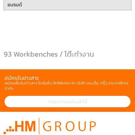
93 Workbenches / โต๊ะทำงาน
สมัครรับข่าวสาร
สมัครเพื่อรับข่าวสาร โปรโมชั่น สิทธิพิเศษจาก บริษัท เอช.เอ็ม. กรุ๊ป (ประเทศไทย)
จำกัด