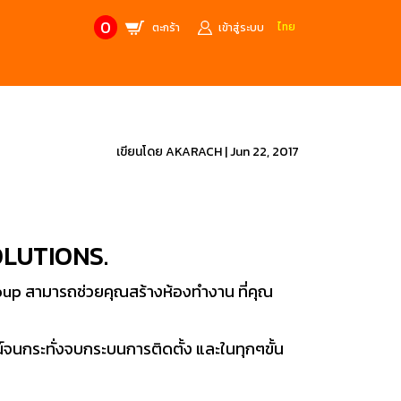
0
ไทย
ตะกร้า
เข้าสู่ระบบ
CONTACT US
MANUFACTURE’S BRANDS
Stainless Steel Metric Offset
Trusco
เขียนโดย
AKARACH
|
Jun 22, 2017
ฟ้า
ชุดเครื่องมืองานช่าง
ศษจากแบรนด์ PB
สินค้าลดราคาพิเศษ
LUTIONS.
ก่อให้เกิดประกายไฟ
เครื่องมือป้องกันไฟฟ้าสถิตย์
 tools)
(ESD)
roup สามารถช่วยคุณสร้างห้องทำงาน ที่คุณ
บช่างไฟฟ้า
ATORN
ol)
จนกระทั่งจบกระบนการติดตั้ง และในทุกๆขั้น
chnology /
4 Metrology / เครื่องมือวัด