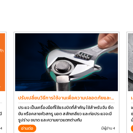
ปรับเปลี่ยนวิธีการใช้งานเพื่อความปลอดภัยและ
ยืดอายุการใช้งานประแจได้อีกนาน
ประแจ เป็นเครื่องมือที่ใช้แรงบิดที่สำคัญ ใช้สำหรับจับ ยึด
เ
ี
ขัน หรือคลายหัวสกรู นอต สลักเกลียว และท่อประแจจะมี
ช
รูปร่าง ขนาด และความยาวแตกต่างกัน
น
ส
อ่านต่อ
 4
มีผู้อ่าน 4
ม