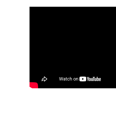
งานกับเครื่อ
5 Grinding an
มือสำหรับงาน
ผิว
9 Workstati
โต๊ะและตู้เก็บเ