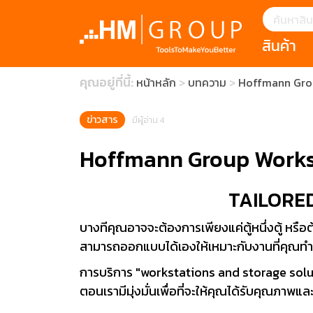
สินค้า
แนะนำ
คุณอยู่ที่นี้:
หน้าหลัก
บทความ
Hoffmann Grou
HOFFMANN 
บทความ
clearance s
ECatalogue
Download
ข่าวสาร
มีผู้อ่าน 4
กระดาษอุตส
Hoffmann Group Works
มีดคัตเตอร์นิ
TAILORE
สินค้าแนะนำ
บางทีคุณอาจจะต้องการเพียงแค่ตู้หนึ่งตู้ หร
สามารถออกแบบได้เองให้เหมาะกับงานที่คุณทำ
เครื่องมือสำห
(Tools Heigh
การบริการ "workstations and storage solut
ประเภท
ตอนเรามีมุ่งมั่นเพื่อที่จะให้คุณได้รับคุณภาพและกา
1 Mono machin