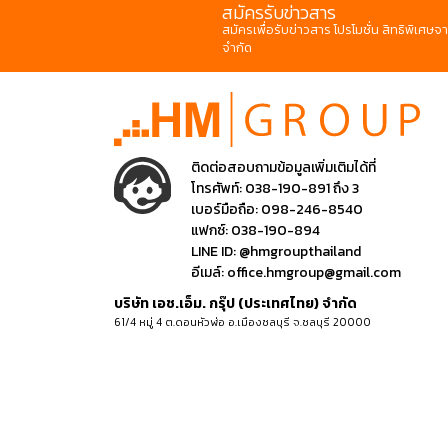
สมัครรับข่าวสาร
สมัครเพื่อรับข่าวสาร โปรโมชั่น สิทธิพิเศษจา
จำกัด
ติดต่อสอบถามข้อมูลเพิ่มเติมได้ที่
โทรศัพท์:
038-190-891 ถึง 3
เบอร์มือถือ:
098-246-8540
แฟกซ์:
038-190-894
LINE ID:
@hmgroupthailand
อีเมล์:
office.hmgroup@gmail.com
บริษัท เอช.เอ็ม. กรุ๊ป (ประเทศไทย) จำกัด
61/4 หมู่ 4 ต.ดอนหัวฬ่อ อ.เมืองชลบุรี จ.ชลบุรี 20000