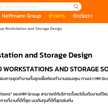
Hoffmann Group
ข่าวสาร
ติดต่อเรา
p Workstation and Storage Design
GROUP STORY
เหตุการณ์
HOLEX
Salespage
GARANT
ale
Cromwell
MAKITA
Hoffmann
Cromwell
าหกรรม
กระเป๋าใส่เครื่องมือ (Tool Cases)
คีมสำหรับงานไฟ
tation and Storage Design
รภัย (safety cutter)
สินค้าประเภทประแจ
สินค้าราคาพิเ
Swiss Tool
D WORKSTATIONS AND STORAGE SO
ประเภทไขควง
เครื่องมือขัดและตกแต่งผิววัสดุ
เครื่องมือที่ไม่
(Non-sparking
ือต้องการชุดทำงานทั้งชุดเพื่อห้องทำงานของคุณ ทางเรา HM G
รับการทำงานในที่สูง
เครื่องมือสำหรับช่างยนต์ (
เครื่องมือสำหรั
t)
Mechanic Tools)
(Electrician To
ions" ของHM Group สามารถให้บริการตั้งแต่เริ่มต้นงานดีไซน์
รที่งานที่ดีที่สุด บนต้นทุนที่ดีที่สุดเช่นกัน
ing / เครื่องมือใช้
2 Modular machining / ชุด
3 Clamping te