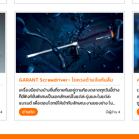
GARANT Screwdriver- ไขควงด้ามจับกันลื่น
ค
เครื่องมือช่างบ้างชิ้นที่ขายกันอยุู่ตามท้องตลาดทุกวันนี้ต่าง
เ
ก็มีฟังก์ชั่นพิเศษเป็นเอกลักษณ์ในแต่ล่ะรุ่นและในแต่ล่ะ
ลลิปเป
แบรนด์ เพื่อตอบโจทย์ให้เข้ากับลักษณะงานของช่าง ใน
ถ
ปัจจุบันเราใช้งานอุปกรณ์ช่างพื้นฐานอย่างไขควงกันในงาน
ขนา
อ่านต่อ
 4
มีผู้อ่าน 4
หลายประเภททำให้มีการปรับเปลี่ยนรูปแบบ
ค