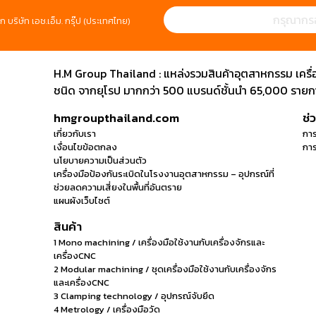
ก บริษัท เอช.เอ็ม. กรุ๊ป (ประเทศไทย)
H.M Group Thailand : แหล่งรวมสินค้าอุตสาหกรรม เครื่องม
ชนิด จากยุโรป มากกว่า 500 แบรนด์ชั้นนำ 65,000 รายการ
hmgroupthailand.com
ช่
เกี่ยวกับเรา
การ
เงื่อนไขข้อตกลง
การ
นโยบายความเป็นส่วนตัว
เครื่องมือป้องกันระเบิดในโรงงานอุตสาหกรรม – อุปกรณ์ที่
ช่วยลดความเสี่ยงในพื้นที่อันตราย
แผนผังเว็บไซต์
สินค้า
1 Mono machining / เครื่องมือใช้งานกับเครื่องจักรและ
เครื่องCNC
2 Modular machining / ชุดเครื่องมือใช้งานกับเครื่องจักร
และเครื่องCNC
3 Clamping technology / อุปกรณ์จับยึด
4 Metrology / เครื่องมือวัด