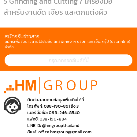
5 Grinding and Cutting / เครื่องมือ
สำหรับงานขัด เจียร และตกแต่งผิว
สมัครรับข่าวสาร
สมัครเพื่อรับข่าวสาร โปรโมชั่น สิทธิพิเศษจาก บริษัท เอช.เอ็ม. กรุ๊ป (ประเทศไทย)
จำกัด
ติดต่อสอบถามข้อมูลเพิ่มเติมได้ที่
โทรศัพท์:
038-190-891 ถึง 3
เบอร์มือถือ:
098-246-8540
แฟกซ์:
038-190-894
LINE ID:
@hmgroupthailand
อีเมล์:
office.hmgroup@gmail.com