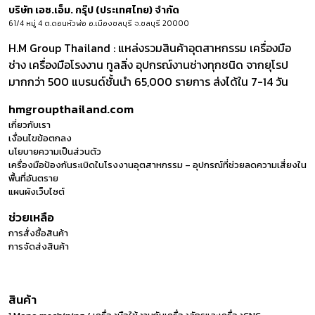
บริษัท เอช.เอ็ม. กรุ๊ป (ประเทศไทย) จำกัด
61/4 หมู่ 4 ต.ดอนหัวฬ่อ อ.เมืองชลบุรี จ.ชลบุรี 20000
H.M Group Thailand : แหล่งรวมสินค้าอุตสาหกรรม เครื่องมือ
ช่าง เครื่องมือโรงงาน ทูลลิ่ง อุปกรณ์งานช่างทุกชนิด จากยุโรป
มากกว่า 500 แบรนด์ชั้นนำ 65,000 รายการ ส่งได้ใน 7-14 วัน
hmgroupthailand.com
เกี่ยวกับเรา
เงื่อนไขข้อตกลง
นโยบายความเป็นส่วนตัว
เครื่องมือป้องกันระเบิดในโรงงานอุตสาหกรรม – อุปกรณ์ที่ช่วยลดความเสี่ยงใน
พื้นที่อันตราย
แผนผังเว็บไซต์
ช่วยเหลือ
การสั่งซื้อสินค้า
การจัดส่งสินค้า
สินค้า