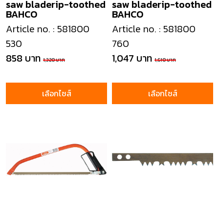
saw bladerip-toothed
saw bladerip-toothed
BAHCO
BAHCO
Article no. : 581800
Article no. : 581800
530
760
858 บาท
1,047 บาท
1,320 บาท
1,610 บาท
เลือกไซส์
เลือกไซส์