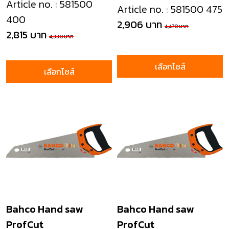
Article no. : 581500
Article no. : 581500 475
400
2,906 บาท
4,470 บาท
2,815 บาท
4,330 บาท
เลือกไซส์
เลือกไซส์
Bahco Hand saw
Bahco Hand saw
ProfCut
ProfCut