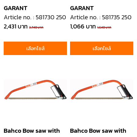
GARANT
GARANT
Article no. : 581730 250
Article no. : 581735 250
2,431 บาท
1,066 บาท
3,740 บาท
1,640 บาท
เลือกไซส์
เลือกไซส์
Bahco Bow saw with
Bahco Bow saw with