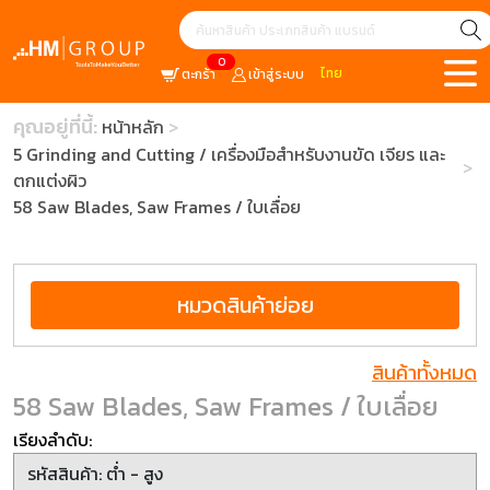
0
ไทย
ตะกร้า
เข้าสู่ระบบ
คุณอยู่ที่นี้:
หน้าหลัก
5 Grinding and Cutting / เครื่องมือสำหรับงานขัด เจียร และ
ตกแต่งผิว
58 Saw Blades, Saw Frames / ใบเลื่อย
หมวดสินค้าย่อย
สินค้าทั้งหมด
58 Saw Blades, Saw Frames / ใบเลื่อย
เรียงลำดับ: