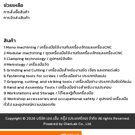
ช่วยเหลือ
การสั่งซื้อสินค้า
การจัดส่งสินค้า
สินค้า
1 Mono machining / เครื่องมือใช้งานกับเครื่องจักรและเครื่องCNC
2 Modular machining / ชุดเครื่องมือใช้งานกับเครื่องจักรและเครื่องCNC
3 Clamping technology / อุปกรณ์จับยึด
4 Metrology / เครื่องมือวัด
5 Grinding and Cutting / เครื่องมือสำหรับงานขัด เจียร และตกแต่งผิว
6 Fastening tools for screws / เครื่องมือช่าง ประเภทขันแน่น
7 Gripping, cutting, and striking tools / เครื่องมือช่าง ประเภทจับยึดให้แน่น
8 Hand and Assembly Tools / เครื่องมือช่างสำหรับงานประกอบ
9 Workstations and Storage / โต๊ะและตู้เก็บเครื่องมือ
0 Workshop accessories and occupational safety / อุปกรณ์ เครื่องมือ
ทั่วไป และอุปกรณ์ความปลอดภัย
Copyright © 2026
บริษัท เอช.เอ็ม. กรุ๊ป (ประเทศไทย) จำกัด
All rights Reserved.
Powered by
OlanLab Co., Ltd.