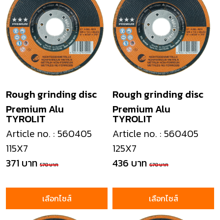
Rough grinding disc
Rough grinding disc
Premium Alu
Premium Alu
TYROLIT
TYROLIT
Article no. : 560405
Article no. : 560405
115X7
125X7
371 บาท
436 บาท
570 บาท
670 บาท
เลือกไซส์
เลือกไซส์