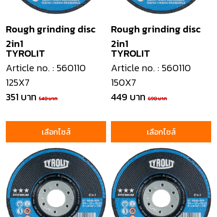
Rough grinding disc
Rough grinding disc
2in1
2in1
TYROLIT
TYROLIT
Article no. : 560110
Article no. : 560110
125X7
150X7
351 บาท
449 บาท
540 บาท
690 บาท
เลือกไซส์
เลือกไซส์