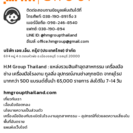
ติดต่อสอบถามข้อมูลเพิ่มเติมได้ที่
โทรศัพท์:
038-190-891 ถึง 3
เบอร์มือถือ:
098-246-8540
แฟกซ์:
038-190-894
LINE ID:
@hmgroupthailand
อีเมล์:
office.hmgroup@gmail.com
บริษัท เอช.เอ็ม. กรุ๊ป (ประเทศไทย) จำกัด
61/4 หมู่ 4 ต.ดอนหัวฬ่อ อ.เมืองชลบุรี จ.ชลบุรี 20000
H.M Group Thailand : แหล่งรวมสินค้าอุตสาหกรรม เครื่องมือ
ช่าง เครื่องมือโรงงาน ทูลลิ่ง อุปกรณ์งานช่างทุกชนิด จากยุโรป
มากกว่า 500 แบรนด์ชั้นนำ 65,000 รายการ ส่งได้ใน 7-14 วัน
hmgroupthailand.com
เกี่ยวกับเรา
เงื่อนไขข้อตกลง
นโยบายความเป็นส่วนตัว
เครื่องมือป้องกันระเบิดในโรงงานอุตสาหกรรม – อุปกรณ์ที่ช่วยลดความเสี่ยงใน
พื้นที่อันตราย
แผนผังเว็บไซต์