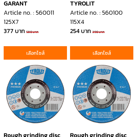
GARANT
TYROLIT
Article no. : 560011
Article no. : 560100
125X7
115X4
377 บาท
254 บาท
580 บาท
390 บาท
เลือกไซส์
เลือกไซส์
Rough grinding disc
Rough grinding disc