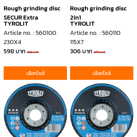
Rough grinding disc
Rough grinding disc
SECUR Extra
2in1
TYROLIT
TYROLIT
Article no. : 560100
Article no. : 560110
230X4
115X7
598 บาท
306 บาท
920 บาท
470 บาท
เลือกไซส์
เลือกไซส์