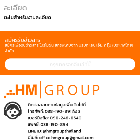
ละเอียด
ตะไบสำหรับงานละเอียด
สมัครรับข่าวสาร
สมัครเพื่อรับข่าวสาร โปรโมชั่น สิทธิพิเศษจาก บริษัท เอช.เอ็ม. กรุ๊ป (ประเทศไทย)
จำกัด
ติดต่อสอบถามข้อมูลเพิ่มเติมได้ที่
โทรศัพท์:
038-190-891 ถึง 3
เบอร์มือถือ:
098-246-8540
แฟกซ์:
038-190-894
LINE ID:
@hmgroupthailand
อีเมล์:
office.hmgroup@gmail.com