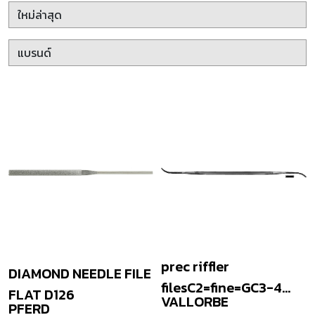
prec riffler
DIAMOND NEEDLE FILE
filesC2=fine=GC3-4
FLAT D126
VALLORBE
PFERD
150mm