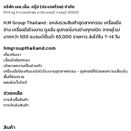
บริษัท เอช.เอ็ม. กรุ๊ป (ประเทศไทย) จำกัด
61/4 หมู่ 4 ต.ดอนหัวฬ่อ อ.เมืองชลบุรี จ.ชลบุรี 20000
H.M Group Thailand : แหล่งรวมสินค้าอุตสาหกรรม เครื่องมือ
ช่าง เครื่องมือโรงงาน ทูลลิ่ง อุปกรณ์งานช่างทุกชนิด จากยุโรป
มากกว่า 500 แบรนด์ชั้นนำ 65,000 รายการ ส่งได้ใน 7-14 วัน
hmgroupthailand.com
เกี่ยวกับเรา
เงื่อนไขข้อตกลง
นโยบายความเป็นส่วนตัว
เครื่องมือป้องกันระเบิดในโรงงานอุตสาหกรรม – อุปกรณ์ที่ช่วยลดความเสี่ยงใน
พื้นที่อันตราย
แผนผังเว็บไซต์
ช่วยเหลือ
การสั่งซื้อสินค้า
การจัดส่งสินค้า
สินค้า