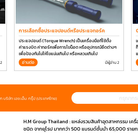
การเลือกซื้อประแจปอนด์หรือประแจทอร์ค
ประแจปอนด์ (Torque Wrench) เป็นเครื่องมือที่ใช้ตั้ง
เ
ค่าแรงบิด ค่าทอร์คเพื่อการไขน็อต หรืออุปกรณ์ยึดต่างๆ
ก
เพื่อป้องกันไม่ให้ไขแน่นเกินไป หรือหลวมเกินไป
แ
ป
อ่านต่อ
 2
มีผู้อ่าน 2
ห
ก บริษัท เอช.เอ็ม. กรุ๊ป (ประเทศไทย)
H.M Group Thailand : แหล่งรวมสินค้าอุตสาหกรรม เครื่องม
ชนิด จากยุโรป มากกว่า 500 แบรนด์ชั้นนำ 65,000 รายการ