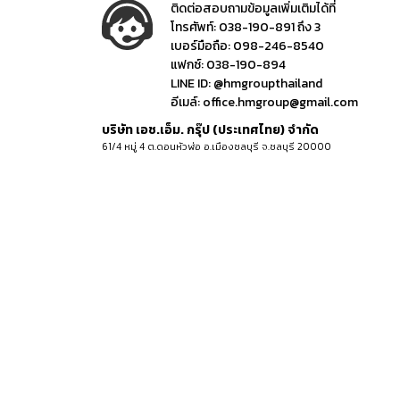
ติดต่อสอบถามข้อมูลเพิ่มเติมได้ที่
โทรศัพท์:
038-190-891 ถึง 3
เบอร์มือถือ:
098-246-8540
แฟกซ์:
038-190-894
LINE ID:
@hmgroupthailand
อีเมล์:
office.hmgroup@gmail.com
บริษัท เอช.เอ็ม. กรุ๊ป (ประเทศไทย) จำกัด
61/4 หมู่ 4 ต.ดอนหัวฬ่อ อ.เมืองชลบุรี จ.ชลบุรี 20000