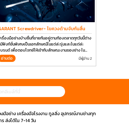
GARANT Screwdriver- ไขควงด้ามจับกันลื่น
ครื่องมือช่างบ้างชิ้นที่ขายกันอยุู่ตามท้องตลาดทุกวันนี้ต่าง
็มีฟังก์ชั่นพิเศษเป็นเอกลักษณ์ในแต่ล่ะรุ่นและในแต่ล่ะ
บรนด์ เพื่อตอบโจทย์ให้เข้ากับลักษณะงานของช่าง ใน
ัจจุบันเราใช้งานอุปกรณ์ช่างพื้นฐานอย่างไขควงกันในงาน
อ่านต่อ
มีผู้อ่าน 2
ลายประเภททำให้มีการปรับเปลี่ยนรูปแบบ
ือช่าง เครื่องมือโรงงาน ทูลลิ่ง อุปกรณ์งานช่างทุก
 ส่งได้ใน 7-14 วัน