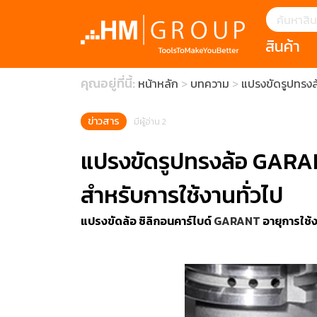
สินค้า
แนะนำ
คุณอยู่ที่นี้:
หน้าหลัก
บทความ
แปรงขัดรูปทรง
HOFFMANN 
บทความ
clearance s
ECatalogue
Download
ข่าวสาร
มีผู้อ่าน 2
กระดาษอุตส
แปรงขัดรูปทรงล้อ GARA
มีดคัตเตอร์นิ
สำหรับการใช้งานทั่วไป
สินค้าแนะนำ
แปรงขัดล้อ ซิลิกอนคาร์ไบด์
GARANT
อายุการใช้
เครื่องมือสำห
(Tools Heigh
ประเภท
1 Mono machin