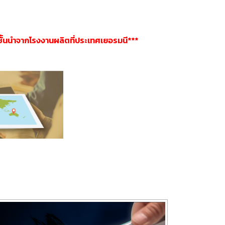
ัันนำจากโรงงานผลิตที่ประเทศเยอรมนี***