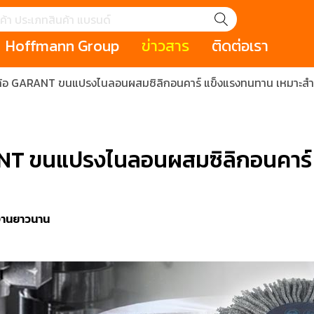
Hoffmann Group
ข่าวสาร
ติดต่อเรา
ล้อ GARANT ขนแปรงไนลอนผสมซิลิกอนคาร์ แข็งแรงทนทาน เหมาะสำหร
GROUP STORY
เหตุการณ์
HOLEX
Salespage
GARANT
ale
Cromwell
MAKITA
Hoffmann
Cromwell
าหกรรม
กระเป๋าใส่เครื่องมือ (Tool Cases)
คีมสำหรับงานไฟ
NT ขนแปรงไนลอนผสมซิลิกอนคาร์
รภัย (safety cutter)
สินค้าประเภทประแจ
สินค้าราคาพิเ
Swiss Tool
ประเภทไขควง
เครื่องมือขัดและตกแต่งผิววัสดุ
เครื่องมือที่ไม่
(Non-sparking
งานยาวนาน
รับการทำงานในที่สูง
เครื่องมือสำหรับช่างยนต์ (
เครื่องมือสำหรั
t)
Mechanic Tools)
(Electrician To
ing / เครื่องมือใช้
2 Modular machining / ชุด
3 Clamping te