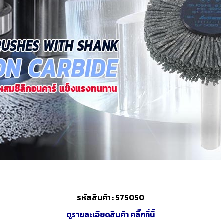
งจักรและเครื่องCNC
เครื่องมือใช้งานกับเครื่องจักรและ
อุปกรณ์จับยึด
เครื่องCNC
d Cutting / เครื่อง
6 Fastening tools for screws /
7 Gripping, cut
ขัด เจียร และตกแต่ง
เครื่องมือช่าง ประเภทขันแน่น
tools / เครื่อง
ยึดให้แน่น
ons and Storage /
0 Workshop accessories and
ครื่องมือ
occupational safety / อุปกรณ์
เครื่องมือทั่วไป และอุปกรณ์ความ
ปลอดภัย
รหัสสินค้า : 575050
ดูรายละเอียดสินค้า คลิ๊กที่นี้