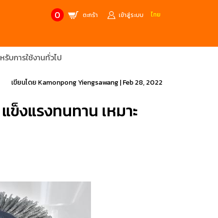
0
ไทย
ตะกร้า
เข้าสู่ระบบ
ับการใช้งานทั่วไป
CONTACT US
MANUFACTURE’S BRANDS
Stainless Steel Metric Offset
Trusco
เขียนโดย
Kamonpong Yiengsawang
|
Feb 28, 2022
ฟ้า
ชุดเครื่องมืองานช่าง
 แข็งแรงทนทาน เหมาะ
ศษจากแบรนด์ PB
สินค้าลดราคาพิเศษ
ก่อให้เกิดประกายไฟ
เครื่องมือป้องกันไฟฟ้าสถิตย์
 tools)
(ESD)
บช่างไฟฟ้า
ATORN
ol)
chnology /
4 Metrology / เครื่องมือวัด