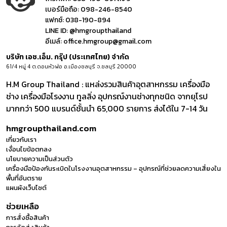
เบอร์มือถือ:
098-246-8540
แฟกซ์:
038-190-894
LINE ID:
@hmgroupthailand
อีเมล์:
office.hmgroup@gmail.com
บริษัท เอช.เอ็ม. กรุ๊ป (ประเทศไทย) จำกัด
61/4 หมู่ 4 ต.ดอนหัวฬ่อ อ.เมืองชลบุรี จ.ชลบุรี 20000
H.M Group Thailand : แหล่งรวมสินค้าอุตสาหกรรม เครื่องมือ
ช่าง เครื่องมือโรงงาน ทูลลิ่ง อุปกรณ์งานช่างทุกชนิด จากยุโรป
มากกว่า 500 แบรนด์ชั้นนำ 65,000 รายการ ส่งได้ใน 7-14 วัน
hmgroupthailand.com
เกี่ยวกับเรา
เงื่อนไขข้อตกลง
นโยบายความเป็นส่วนตัว
เครื่องมือป้องกันระเบิดในโรงงานอุตสาหกรรม – อุปกรณ์ที่ช่วยลดความเสี่ยงใน
พื้นที่อันตราย
แผนผังเว็บไซต์
ช่วยเหลือ
การสั่งซื้อสินค้า