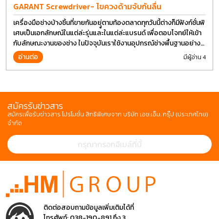
GARANT Screwdriver- ไขควงด้ามจับกันลื่น
เครื่องมือช่างบ้างชิ้นที่ขายกันอยุู่ตามท้องตลาดทุกวันนี้ต่างก็มีฟังก์ชั่นพิ
เศษเป็นเอกลักษณ์ในแต่ล่ะรุ่นและในแต่ล่ะแบรนด์ เพื่อตอบโจทย์ให้เข้า
กับลักษณะงานของช่าง ในปัจจุบันเราใช้งานอุปกรณ์ช่างพื้นฐานอย่าง
ไขควงกันในงานหลายประเภททำให้มีการปรับเปลี่ยนรูปแบบ
อ่านต่อ
มีผู้อ่าน 4
สมัครรับข่าวสาร
สมัครเพื่อรับข่าวสาร โปรโมชั่น สิทธิพิเศษจาก บริษัท เอช.เอ็ม. กรุ๊ป (ประเทศไทย)
จำกัด
ติดต่อสอบถามข้อมูลเพิ่มเติมได้ที่
โทรศัพท์:
038-190-891 ถึง 3