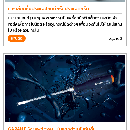
การเลือกซื้อประแจปอนด์หรือประแจทอร์ค
ประแจปอนด์ (Torque Wrench) เป็นเครื่องมือที่ใช้ตั้งค่าแรงบิด ค่า
ทอร์คเพื่อการไขน็อต หรืออุปกรณ์ยึดต่างๆ เพื่อป้องกันไม่ให้ไขแน่นเกิน
ไป หรือหลวมเกินไป
อ่านต่อ
มีผู้อ่าน 3
GARANT Screwdriver- ไขควงด้ามจับกันลื่น