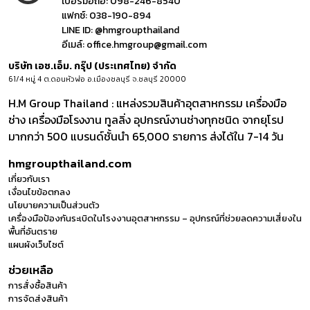
เบอร์มือถือ:
098-246-8540
แฟกซ์:
038-190-894
LINE ID:
@hmgroupthailand
อีเมล์:
office.hmgroup@gmail.com
บริษัท เอช.เอ็ม. กรุ๊ป (ประเทศไทย) จำกัด
61/4 หมู่ 4 ต.ดอนหัวฬ่อ อ.เมืองชลบุรี จ.ชลบุรี 20000
H.M Group Thailand : แหล่งรวมสินค้าอุตสาหกรรม เครื่องมือ
ช่าง เครื่องมือโรงงาน ทูลลิ่ง อุปกรณ์งานช่างทุกชนิด จากยุโรป
มากกว่า 500 แบรนด์ชั้นนำ 65,000 รายการ ส่งได้ใน 7-14 วัน
hmgroupthailand.com
เกี่ยวกับเรา
เงื่อนไขข้อตกลง
นโยบายความเป็นส่วนตัว
เครื่องมือป้องกันระเบิดในโรงงานอุตสาหกรรม – อุปกรณ์ที่ช่วยลดความเสี่ยงใน
พื้นที่อันตราย
แผนผังเว็บไซต์
ช่วยเหลือ
การสั่งซื้อสินค้า
การจัดส่งสินค้า