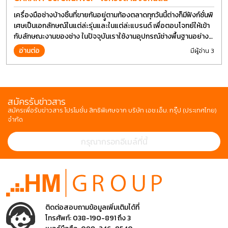
เครื่องมือช่างบ้างชิ้นที่ขายกันอยุู่ตามท้องตลาดทุกวันนี้ต่างก็มีฟังก์ชั่นพิ
เศษเป็นเอกลักษณ์ในแต่ล่ะรุ่นและในแต่ล่ะแบรนด์ เพื่อตอบโจทย์ให้เข้า
กับลักษณะงานของช่าง ในปัจจุบันเราใช้งานอุปกรณ์ช่างพื้นฐานอย่าง
ไขควงกันในงานหลายประเภททำให้มีการปรับเปลี่ยนรูปแบบ
อ่านต่อ
มีผู้อ่าน 3
สมัครรับข่าวสาร
สมัครเพื่อรับข่าวสาร โปรโมชั่น สิทธิพิเศษจาก บริษัท เอช.เอ็ม. กรุ๊ป (ประเทศไทย)
จำกัด
ติดต่อสอบถามข้อมูลเพิ่มเติมได้ที่
โทรศัพท์:
038-190-891 ถึง 3