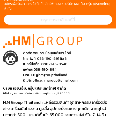
สมัครเพื่อรับข่าวสาร โปรโมชั่น สิทธิพิเศษจาก บริษัท เอช.เอ็ม. กรุ๊ป (ประเทศไทย)
จำกัด
ติดต่อสอบถามข้อมูลเพิ่มเติมได้ที่
โทรศัพท์:
038-190-891 ถึง 3
เบอร์มือถือ:
098-246-8540
แฟกซ์:
038-190-894
LINE ID:
@hmgroupthailand
อีเมล์:
office.hmgroup@gmail.com
บริษัท เอช.เอ็ม. กรุ๊ป (ประเทศไทย) จำกัด
61/4 หมู่ 4 ต.ดอนหัวฬ่อ อ.เมืองชลบุรี จ.ชลบุรี 20000
H.M Group Thailand : แหล่งรวมสินค้าอุตสาหกรรม เครื่องมือ
ช่าง เครื่องมือโรงงาน ทูลลิ่ง อุปกรณ์งานช่างทุกชนิด จากยุโรป
มากกว่า 500 แบรนด์ชั้นนำ 65,000 รายการ ส่งได้ใน 7-14 วัน