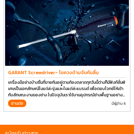
GARANT Screwdriver- ไขควงด้ามจับกันลื่น
เครื่องมือช่างบ้างชิ้นที่ขายกันอยุู่ตามท้องตลาดทุกวันนี้ต่างก็มีฟังก์ชั่นพิ
เศษเป็นเอกลักษณ์ในแต่ล่ะรุ่นและในแต่ล่ะแบรนด์ เพื่อตอบโจทย์ให้เข้า
กับลักษณะงานของช่าง ในปัจจุบันเราใช้งานอุปกรณ์ช่างพื้นฐานอย่าง
ไขควงกันในงานหลายประเภททำให้มีการปรับเปลี่ยนรูปแบบ
อ่านต่อ
มีผู้อ่าน 6
สมัครรับข่าวสาร