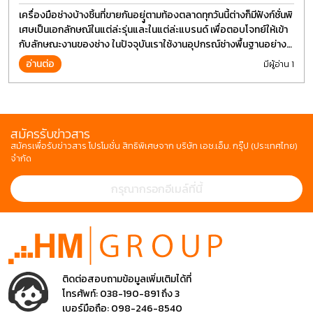
เครื่องมือช่างบ้างชิ้นที่ขายกันอยุู่ตามท้องตลาดทุกวันนี้ต่างก็มีฟังก์ชั่นพิ
เศษเป็นเอกลักษณ์ในแต่ล่ะรุ่นและในแต่ล่ะแบรนด์ เพื่อตอบโจทย์ให้เข้า
กับลักษณะงานของช่าง ในปัจจุบันเราใช้งานอุปกรณ์ช่างพื้นฐานอย่าง
ไขควงกันในงานหลายประเภททำให้มีการปรับเปลี่ยนรูปแบบ
อ่านต่อ
มีผู้อ่าน 1
สมัครรับข่าวสาร
สมัครเพื่อรับข่าวสาร โปรโมชั่น สิทธิพิเศษจาก บริษัท เอช.เอ็ม. กรุ๊ป (ประเทศไทย)
จำกัด
ติดต่อสอบถามข้อมูลเพิ่มเติมได้ที่
โทรศัพท์:
038-190-891 ถึง 3
เบอร์มือถือ:
098-246-8540