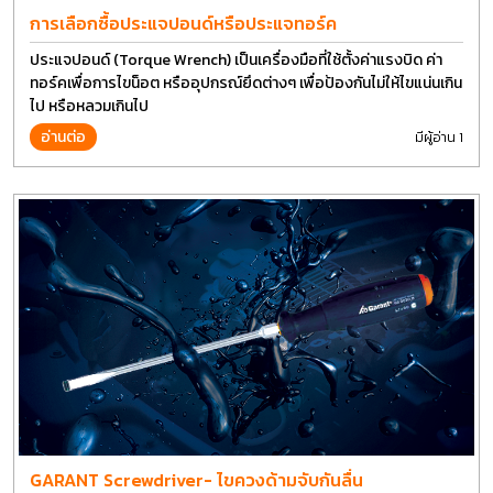
การเลือกซื้อประแจปอนด์หรือประแจทอร์ค
ประแจปอนด์ (Torque Wrench) เป็นเครื่องมือที่ใช้ตั้งค่าแรงบิด ค่า
ทอร์คเพื่อการไขน็อต หรืออุปกรณ์ยึดต่างๆ เพื่อป้องกันไม่ให้ไขแน่นเกิน
ไป หรือหลวมเกินไป
อ่านต่อ
มีผู้อ่าน 1
GARANT Screwdriver- ไขควงด้ามจับกันลื่น