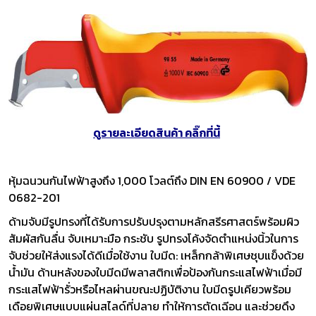
ดูรายละเอียดสินค้า คลิ๊กที่นี้
หุ้มฉนวนกันไฟฟ้าสูงถึง 1,000 โวลต์ถึง DIN EN 60900 / VDE
0682-201
ด้ามจับมีรูปทรงที่ได้รับการปรับปรุงตามหลักสรีรศาสตร์พร้อมผิว
สัมผัสกันลื่น จับเหมาะมือ กระชับ รูปทรงโค้งจัดตำแหน่งนิ้วในการ
จับช่วยให้ส่งแรงได้ดีเมื่อใช้งาน ใบมีด: เหล็กกล้าพิเศษชุบแข็งด้วย
น้ำมัน ด้านหลังของใบมีดมีพลาสติกเพื่อป้องกันกระแสไฟฟ้าเมื่อมี
กระแสไฟฟ้ารั่วหรือไหลผ่านขณะปฏิบัติงาน ใบมีดรูปเคียวพร้อม
เดือยพิเศษแบบแผ่นสไลด์ที่ปลาย ทำให้การตัดเฉีอน และช่วยดึง