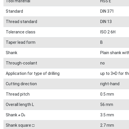
Tool material
HSS E
Standard
DIN 371
Thread standard
DIN 13
Tolerance class
ISO 2 6H
Taper lead form
B
Shank
Plain shank wit
Through-coolant
no
Application for type of drilling
up to 3×D for t
Cutting direction
right-hand
Thread pitch
0.5 mm
Overall length L
56 mm
Shank ⌀ D
3.5 mm
s
Shank square □
2.7 mm