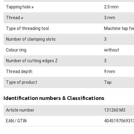
Tapping hole ⌀
2.5 mm
Thread ⌀
3 mm
Type of threading tool
Machine tap fo
Number of clamping slots
3
Colour ring
without
Number of cutting edges Z
3
Thread depth
9 mm
Type of product
Tap
Identification numbers & Classifications
Article number
131260 M3
EAN / GTIN
404519706931