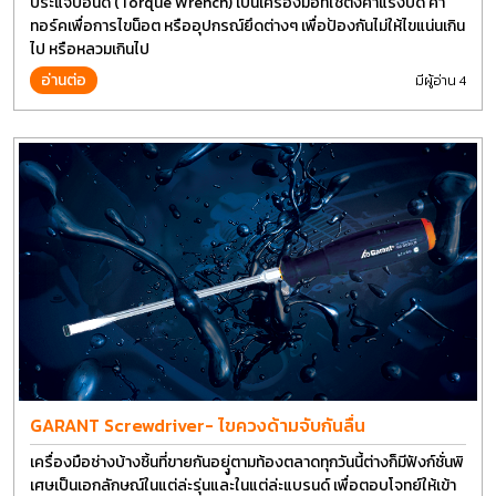
ประแจปอนด์ (Torque Wrench) เป็นเครื่องมือที่ใช้ตั้งค่าแรงบิด ค่า
ทอร์คเพื่อการไขน็อต หรืออุปกรณ์ยึดต่างๆ เพื่อป้องกันไม่ให้ไขแน่นเกิน
ไป หรือหลวมเกินไป
อ่านต่อ
มีผู้อ่าน 4
GARANT Screwdriver- ไขควงด้ามจับกันลื่น
เครื่องมือช่างบ้างชิ้นที่ขายกันอยุู่ตามท้องตลาดทุกวันนี้ต่างก็มีฟังก์ชั่นพิ
เศษเป็นเอกลักษณ์ในแต่ล่ะรุ่นและในแต่ล่ะแบรนด์ เพื่อตอบโจทย์ให้เข้า