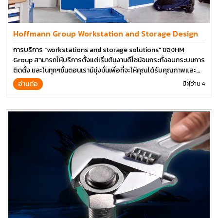
Hoffmann Group Workstation and Storage Design
การบริการ "workstations and storage solutions" ของHM
Group สามารถให้บริการตั้งแต่เริ่มต้นงานดีไซน์จนกระทั่งจบกระบนการ
ติดตั้ง และในทุกๆขั้นตอนเรามีมุ่งมั่นเพื่อที่จะให้คุณได้รับคุณภาพและ
การที่งานที่ดีที่สุด บนต้นทุนที่ดีที่สุดเช่นกัน
อ่านต่อ
มีผู้อ่าน 4