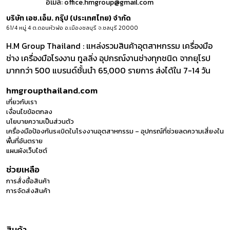
อีเมล์:
office.hmgroup@gmail.com
บริษัท เอช.เอ็ม. กรุ๊ป (ประเทศไทย) จำกัด
61/4 หมู่ 4 ต.ดอนหัวฬ่อ อ.เมืองชลบุรี จ.ชลบุรี 20000
H.M Group Thailand : แหล่งรวมสินค้าอุตสาหกรรม เครื่องมือ
ช่าง เครื่องมือโรงงาน ทูลลิ่ง อุปกรณ์งานช่างทุกชนิด จากยุโรป
มากกว่า 500 แบรนด์ชั้นนำ 65,000 รายการ ส่งได้ใน 7-14 วัน
hmgroupthailand.com
เกี่ยวกับเรา
เงื่อนไขข้อตกลง
นโยบายความเป็นส่วนตัว
เครื่องมือป้องกันระเบิดในโรงงานอุตสาหกรรม – อุปกรณ์ที่ช่วยลดความเสี่ยงใน
พื้นที่อันตราย
แผนผังเว็บไซต์
ช่วยเหลือ
การสั่งซื้อสินค้า
การจัดส่งสินค้า
สินค้า