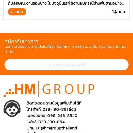
กับลักษณะงานของช่าง ในปัจจุบันเราใช้งานอุปกรณ์ช่างพื้นฐานอย่าง
ไขควงกันในงานหลายประเภททำให้มีการปรับเปลี่ยนรูปแบบ
อ่านต่อ
มีผู้อ่าน 4
สมัครรับข่าวสาร
สมัครเพื่อรับข่าวสาร โปรโมชั่น สิทธิพิเศษจาก บริษัท เอช.เอ็ม. กรุ๊ป (ประเทศไทย)
จำกัด
ติดต่อสอบถามข้อมูลเพิ่มเติมได้ที่
โทรศัพท์:
038-190-891 ถึง 3
เบอร์มือถือ:
098-246-8540
แฟกซ์:
038-190-894
LINE ID:
@hmgroupthailand