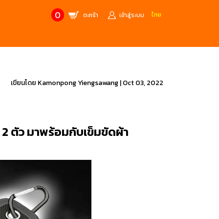
0
ไทย
ตะกร้า
เข้าสู่ระบบ
CONTACT US
MANUFACTURE’S BRANDS
Stainless Steel Metric Offset
Trusco
เขียนโดย
Kamonpong Yiengsawang
|
Oct 03, 2022
ฟ้า
ชุดเครื่องมืองานช่าง
ศษจากแบรนด์ PB
สินค้าลดราคาพิเศษ
 ตัว มาพร้อมกับเข็มขัดผ้า
ก่อให้เกิดประกายไฟ
เครื่องมือป้องกันไฟฟ้าสถิตย์
 tools)
(ESD)
บช่างไฟฟ้า
ATORN
ol)
chnology /
4 Metrology / เครื่องมือวัด