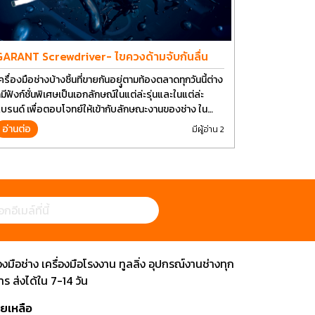
GARANT Screwdriver- ไขควงด้ามจับกันลื่น
ครื่องมือช่างบ้างชิ้นที่ขายกันอยุู่ตามท้องตลาดทุกวันนี้ต่าง
็มีฟังก์ชั่นพิเศษเป็นเอกลักษณ์ในแต่ล่ะรุ่นและในแต่ล่ะ
บรนด์ เพื่อตอบโจทย์ให้เข้ากับลักษณะงานของช่าง ใน
ัจจุบันเราใช้งานอุปกรณ์ช่างพื้นฐานอย่างไขควงกันในงาน
อ่านต่อ
มีผู้อ่าน 2
ลายประเภททำให้มีการปรับเปลี่ยนรูปแบบ
ือช่าง เครื่องมือโรงงาน ทูลลิ่ง อุปกรณ์งานช่างทุก
 ส่งได้ใน 7-14 วัน
วยเหลือ