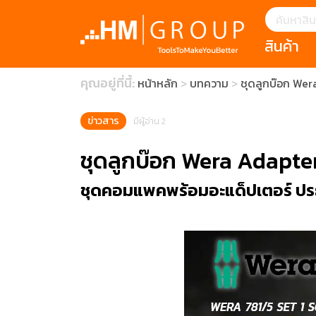
สินค้า
แนะนำ
คุณอยู่ที่นี้:
หน้าหลัก
บทความ
ชุดลูกบ๊อก Wera
HOFFMANN 
บทความ
clearance s
ECatalogue
Download
ข่าวสาร
มีผู้อ่าน 2
กระดาษอุตส
ชุดลูกบ๊อก Wera Adapter
มีดคัตเตอร์นิ
ชุดคอมแพคพร้อมอะแด็ปเตอร์ ประกอ
สินค้าแนะนำ
เครื่องมือสำห
(Tools Heigh
ประเภท
1 Mono machin