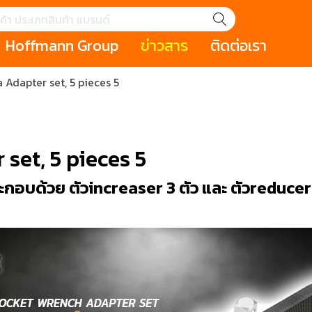
Hoffmann Group
ข่าวสาร
ติดต่อเรา
 Adapter set, 5 pieces 5
GROUP STORY
เหตุการณ์
HOLEX
Salespage
GARANT
ale
Cromwell
MAKITA
Hoffmann
Cromwell
าหกรรม
กระเป๋าใส่เครื่องมือ (Tool Cases)
คีมสำหรับงานไฟ
 set, 5 pieces 5
รภัย (safety cutter)
สินค้าประเภทประแจ
สินค้าราคาพิเ
Swiss Tool
บด้วย ตัวincreaser 3 ตัว และ ตัวreducer 2
ประเภทไขควง
เครื่องมือขัดและตกแต่งผิววัสดุ
เครื่องมือที่ไม่
(Non-sparking
รับการทำงานในที่สูง
เครื่องมือสำหรับช่างยนต์ (
เครื่องมือสำหรั
t)
Mechanic Tools)
(Electrician To
ing / เครื่องมือใช้
2 Modular machining / ชุด
3 Clamping te