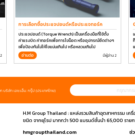
การเลือกซื้อประแจปอนด์หรือประแจทอร์ค
ประแจปอนด์ (Torque Wrench) เป็นเครื่องมือที่ใช้ตั้ง
เ
ค่าแรงบิด ค่าทอร์คเพื่อการไขน็อต หรืออุปกรณ์ยึดต่างๆ
ก
เพื่อป้องกันไม่ให้ไขแน่นเกินไป หรือหลวมเกินไป
แ
ป
อ่านต่อ
 2
มีผู้อ่าน 2
ห
ก บริษัท เอช.เอ็ม. กรุ๊ป (ประเทศไทย)
H.M Group Thailand : แหล่งรวมสินค้าอุตสาหกรรม เครื่องม
ชนิด จากยุโรป มากกว่า 500 แบรนด์ชั้นนำ 65,000 รายการ
hmgroupthailand.com
ช่