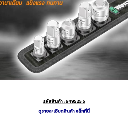
งจักรและเครื่องCNC
เครื่องมือใช้งานกับเครื่องจักรและ
อุปกรณ์จับยึด
เครื่องCNC
d Cutting / เครื่อง
6 Fastening tools for screws /
7 Gripping, cut
ขัด เจียร และตกแต่ง
เครื่องมือช่าง ประเภทขันแน่น
tools / เครื่อง
ยึดให้แน่น
ons and Storage /
0 Workshop accessories and
ครื่องมือ
occupational safety / อุปกรณ์
เครื่องมือทั่วไป และอุปกรณ์ความ
ปลอดภัย
รหัสสินค้า : 649525 5
ดูรายละเอียดสินค้า คลิ๊กที่นี้