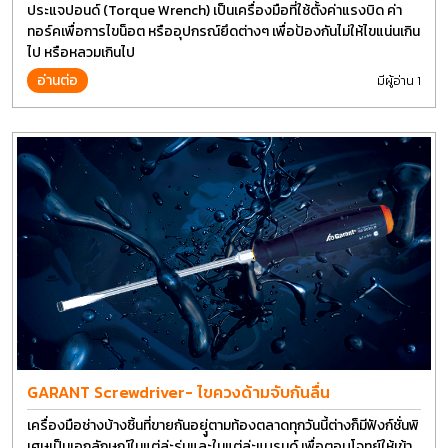
ประแจปอนด์ (Torque Wrench) เป็นเครื่องมือที่ใช้ตั้งค่าแรงบิด ค่า
ทอร์คเพื่อการไขน็อต หรืออุปกรณ์ยึดต่างๆ เพื่อป้องกันไม่ให้ไขแน่นเกิน
ไป หรือหลวมเกินไป
อ่านต่อ
มีผู้อ่าน 1
GARANT Screwdriver- ไขควงด้ามจับกันลื่น
เครื่องมือช่างบ้างชิ้นที่ขายกันอยุู่ตามท้องตลาดทุกวันนี้ต่างก็มีฟังก์ชั่นพิ
เศษเป็นเอกลักษณ์ในแต่ล่ะรุ่นและในแต่ล่ะแบรนด์ เพื่อตอบโจทย์ให้เข้า