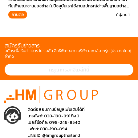
กับลักษณะงานของช่าง ในปัจจุบันเราใช้งานอุปกรณ์ช่างพื้นฐานอย่าง
ไขควงกันในงานหลายประเภททำให้มีการปรับเปลี่ยนรูปแบบ
อ่านต่อ
มีผู้อ่าน 1
สมัครรับข่าวสาร
สมัครเพื่อรับข่าวสาร โปรโมชั่น สิทธิพิเศษจาก บริษัท เอช.เอ็ม. กรุ๊ป (ประเทศไทย)
จำกัด
ติดต่อสอบถามข้อมูลเพิ่มเติมได้ที่
โทรศัพท์:
038-190-891 ถึง 3
เบอร์มือถือ:
098-246-8540
แฟกซ์:
038-190-894
LINE ID:
@hmgroupthailand