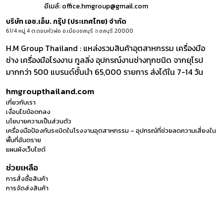
อีเมล์:
office.hmgroup@gmail.com
บริษัท เอช.เอ็ม. กรุ๊ป (ประเทศไทย) จำกัด
61/4 หมู่ 4 ต.ดอนหัวฬ่อ อ.เมืองชลบุรี จ.ชลบุรี 20000
H.M Group Thailand : แหล่งรวมสินค้าอุตสาหกรรม เครื่องมือ
ช่าง เครื่องมือโรงงาน ทูลลิ่ง อุปกรณ์งานช่างทุกชนิด จากยุโรป
มากกว่า 500 แบรนด์ชั้นนำ 65,000 รายการ ส่งได้ใน 7-14 วัน
hmgroupthailand.com
เกี่ยวกับเรา
เงื่อนไขข้อตกลง
นโยบายความเป็นส่วนตัว
เครื่องมือป้องกันระเบิดในโรงงานอุตสาหกรรม – อุปกรณ์ที่ช่วยลดความเสี่ยงใน
พื้นที่อันตราย
แผนผังเว็บไซต์
ช่วยเหลือ
การสั่งซื้อสินค้า
การจัดส่งสินค้า