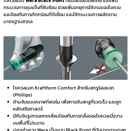
ไขควงแบบ
Wera Black Point
ที่แข็งแรงเป็นพิเศษ และเพิ่ม
กระบวนการชุบแข็งที่ซับซ้อน ช่วยเพิ่มอายุการใช้งานของไขควง
และป้องกันการกัดกร่อนที่ดีเยี่ยม และใช้กระบวนการผลิตตาม
มาตรฐานสากล
ไขควงแฉก Kraftform Comfort สำหรับสกรูร่องแฉก
(Phillips)
ด้ามจับแบบคราฟท์ฟอร์ม เพื่อการขันสกรูที่รวดเร็ว และถูก
หลักสรีรศาสตร์
มีกันจับรูปทรงหกเหลี่ยมป้องกันการกลิ้งของไขควงเมื่อวาง
บนพื้นที่ไม่ระนาบ
ปลายไขควง Wera เป็นแบบ Black Point ที่มีขนาดตามดอก