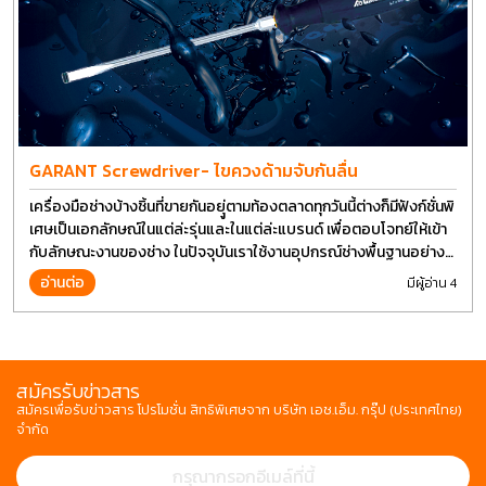
GARANT Screwdriver- ไขควงด้ามจับกันลื่น
เครื่องมือช่างบ้างชิ้นที่ขายกันอยุู่ตามท้องตลาดทุกวันนี้ต่างก็มีฟังก์ชั่นพิ
เศษเป็นเอกลักษณ์ในแต่ล่ะรุ่นและในแต่ล่ะแบรนด์ เพื่อตอบโจทย์ให้เข้า
กับลักษณะงานของช่าง ในปัจจุบันเราใช้งานอุปกรณ์ช่างพื้นฐานอย่าง
ไขควงกันในงานหลายประเภททำให้มีการปรับเปลี่ยนรูปแบบ
อ่านต่อ
มีผู้อ่าน 4
สมัครรับข่าวสาร
สมัครเพื่อรับข่าวสาร โปรโมชั่น สิทธิพิเศษจาก บริษัท เอช.เอ็ม. กรุ๊ป (ประเทศไทย)
จำกัด