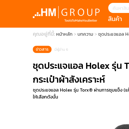
สินค้า
แนะนำ
คุณอยู่ที่นี้:
หน้าหลัก
บทความ
ชุดประแจแอล Ho
HOFFMANN 
บทความ
clearance s
ECatalogue
Download
ข่าวสาร
มีผู้อ่าน 6
กระดาษอุตส
ชุดประแจแอล Holex รุ่น
มีดคัตเตอร์นิ
กระเป๋าผ้าสังเคราะห์
สินค้าแนะนำ
ชุดประแจแอล Holex รุ่น Torx® ผ่านการชุบแข็ง (แ
ให้เลือกดังนั้น
เครื่องมือสำห
(Tools Heigh
ประเภท
1 Mono machin