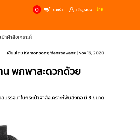
0
ไทย
ตะกร้า
เข้าสู่ระบบ
าผ้าสังเคราะห์
CONTACT US
MANUFACTURE’S BRANDS
Stainless Steel Metric Offset
Trusco
เขียนโดย
Kamonpong Yiengsawang
|
Nov 16, 2020
ฟ้า
ชุดเครื่องมืองานช่าง
นทาน พกพาสะดวกด้วย
ศษจากแบรนด์ PB
สินค้าลดราคาพิเศษ
ก่อให้เกิดประกายไฟ
เครื่องมือป้องกันไฟฟ้าสถิตย์
 tools)
(ESD)
รรจุมาในกระเป๋าผ้าสังเคราะห์พับสิ่งทอ มี 3 ขนาด
บช่างไฟฟ้า
ATORN
ol)
chnology /
4 Metrology / เครื่องมือวัด