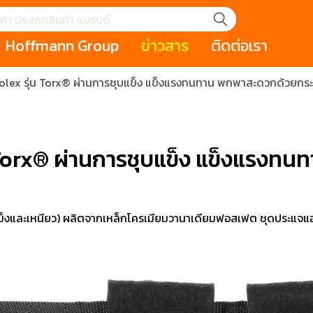
Hoffmann Group
ข่าวสาร
ติดต่อเรา
lex รุ่น Torx® ผ่านการชุบแข็ง แข็งแรงทนทาน พกพาสะดวกด้วยกระเป๋
GROUP STORY
เหตุการณ์
HOLEX
Salespage
GARANT
ale
Cromwell
MAKITA
Hoffmann
Cromwell
าหกรรม
กระเป๋าใส่เครื่องมือ (Tool Cases)
คีมสำหรับงานไฟ
 Torx® ผ่านการชุบแข็ง แข็งแรงท
รภัย (safety cutter)
สินค้าประเภทประแจ
สินค้าราคาพิเ
Swiss Tool
ประเภทไขควง
เครื่องมือขัดและตกแต่งผิววัสดุ
เครื่องมือที่ไม่
(Non-sparking
ข็งและเหนียว) ผลิตจากเหล็กโครเมียมวานาเดียมฟอสเฟต ชุดประแจแอลบ
รับการทำงานในที่สูง
เครื่องมือสำหรับช่างยนต์ (
เครื่องมือสำหรั
t)
Mechanic Tools)
(Electrician To
ing / เครื่องมือใช้
2 Modular machining / ชุด
3 Clamping te