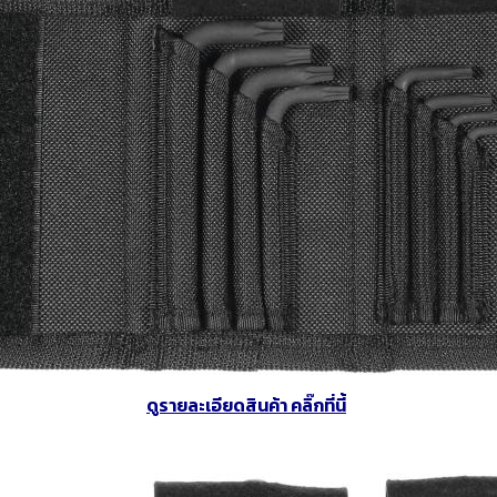
งจักรและเครื่องCNC
เครื่องมือใช้งานกับเครื่องจักรและ
อุปกรณ์จับยึด
เครื่องCNC
d Cutting / เครื่อง
6 Fastening tools for screws /
7 Gripping, cut
ขัด เจียร และตกแต่ง
เครื่องมือช่าง ประเภทขันแน่น
tools / เครื่อง
ยึดให้แน่น
ons and Storage /
0 Workshop accessories and
ครื่องมือ
occupational safety / อุปกรณ์
เครื่องมือทั่วไป และอุปกรณ์ความ
ปลอดภัย
ดูรายละเอียดสินค้า คลิ๊กที่นี้