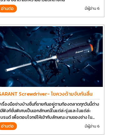
อ่านต่อ
มีผู้อ่าน 6
GARANT Screwdriver- ไขควงด้ามจับกันลื่น
ครื่องมือช่างบ้างชิ้นที่ขายกันอยุู่ตามท้องตลาดทุกวันนี้ต่าง
็มีฟังก์ชั่นพิเศษเป็นเอกลักษณ์ในแต่ล่ะรุ่นและในแต่ล่ะ
บรนด์ เพื่อตอบโจทย์ให้เข้ากับลักษณะงานของช่าง ใน
ัจจุบันเราใช้งานอุปกรณ์ช่างพื้นฐานอย่างไขควงกันในงาน
อ่านต่อ
มีผู้อ่าน 6
ลายประเภททำให้มีการปรับเปลี่ยนรูปแบบ