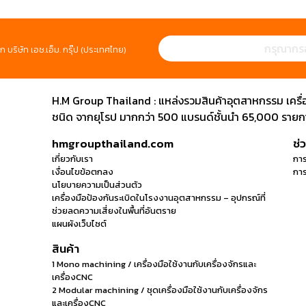
ก บริษัท เอช.เอ็ม. กรุ๊ป (ประเทศไทย)
H.M Group Thailand : แหล่งรวมสินค้าอุตสาหกรรม เครื่องม
ชนิด จากยุโรป มากกว่า 500 แบรนด์ชั้นนำ 65,000 รายการ
hmgroupthailand.com
ช่
เกี่ยวกับเรา
การ
เงื่อนไขข้อตกลง
การ
นโยบายความเป็นส่วนตัว
เครื่องมือป้องกันระเบิดในโรงงานอุตสาหกรรม – อุปกรณ์ที่
ช่วยลดความเสี่ยงในพื้นที่อันตราย
แผนผังเว็บไซต์
สินค้า
1 Mono machining / เครื่องมือใช้งานกับเครื่องจักรและ
เครื่องCNC
2 Modular machining / ชุดเครื่องมือใช้งานกับเครื่องจักร
และเครื่องCNC