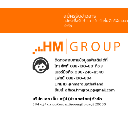
สมัครรับข่าวสาร
สมัครเพื่อรับข่าวสาร โปรโมชั่น สิทธิพิเศษจา
จำกัด
ติดต่อสอบถามข้อมูลเพิ่มเติมได้ที่
โทรศัพท์:
038-190-891 ถึง 3
เบอร์มือถือ:
098-246-8540
แฟกซ์:
038-190-894
LINE ID:
@hmgroupthailand
อีเมล์:
office.hmgroup@gmail.com
บริษัท เอช.เอ็ม. กรุ๊ป (ประเทศไทย) จำกัด
61/4 หมู่ 4 ต.ดอนหัวฬ่อ อ.เมืองชลบุรี จ.ชลบุรี 20000