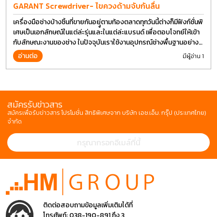
GARANT Screwdriver- ไขควงด้ามจับกันลื่น
เครื่องมือช่างบ้างชิ้นที่ขายกันอยุู่ตามท้องตลาดทุกวันนี้ต่างก็มีฟังก์ชั่นพิ
เศษเป็นเอกลักษณ์ในแต่ล่ะรุ่นและในแต่ล่ะแบรนด์ เพื่อตอบโจทย์ให้เข้า
กับลักษณะงานของช่าง ในปัจจุบันเราใช้งานอุปกรณ์ช่างพื้นฐานอย่าง
ไขควงกันในงานหลายประเภททำให้มีการปรับเปลี่ยนรูปแบบ
อ่านต่อ
มีผู้อ่าน 1
สมัครรับข่าวสาร
สมัครเพื่อรับข่าวสาร โปรโมชั่น สิทธิพิเศษจาก บริษัท เอช.เอ็ม. กรุ๊ป (ประเทศไทย)
จำกัด
ติดต่อสอบถามข้อมูลเพิ่มเติมได้ที่
โทรศัพท์:
038-190-891 ถึง 3