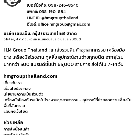
เบอร์มือถือ:
098-246-8540
แฟกซ์:
038-190-894
LINE ID:
@hmgroupthailand
อีเมล์:
office.hmgroup@gmail.com
บริษัท เอช.เอ็ม. กรุ๊ป (ประเทศไทย) จำกัด
61/4 หมู่ 4 ต.ดอนหัวฬ่อ อ.เมืองชลบุรี จ.ชลบุรี 20000
H.M Group Thailand : แหล่งรวมสินค้าอุตสาหกรรม เครื่องมือ
ช่าง เครื่องมือโรงงาน ทูลลิ่ง อุปกรณ์งานช่างทุกชนิด จากยุโรป
มากกว่า 500 แบรนด์ชั้นนำ 65,000 รายการ ส่งได้ใน 7-14 วัน
hmgroupthailand.com
เกี่ยวกับเรา
เงื่อนไขข้อตกลง
นโยบายความเป็นส่วนตัว
เครื่องมือป้องกันระเบิดในโรงงานอุตสาหกรรม – อุปกรณ์ที่ช่วยลดความเสี่ยงใน
พื้นที่อันตราย
แผนผังเว็บไซต์
ช่วยเหลือ
การสั่งซื้อสินค้า
การจัดส่งสินค้า