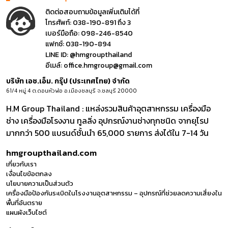
ติดต่อสอบถามข้อมูลเพิ่มเติมได้ที่
โทรศัพท์:
038-190-891 ถึง 3
เบอร์มือถือ:
098-246-8540
แฟกซ์:
038-190-894
LINE ID:
@hmgroupthailand
อีเมล์:
office.hmgroup@gmail.com
บริษัท เอช.เอ็ม. กรุ๊ป (ประเทศไทย) จำกัด
61/4 หมู่ 4 ต.ดอนหัวฬ่อ อ.เมืองชลบุรี จ.ชลบุรี 20000
H.M Group Thailand : แหล่งรวมสินค้าอุตสาหกรรม เครื่องมือ
ช่าง เครื่องมือโรงงาน ทูลลิ่ง อุปกรณ์งานช่างทุกชนิด จากยุโรป
มากกว่า 500 แบรนด์ชั้นนำ 65,000 รายการ ส่งได้ใน 7-14 วัน
hmgroupthailand.com
เกี่ยวกับเรา
เงื่อนไขข้อตกลง
นโยบายความเป็นส่วนตัว
เครื่องมือป้องกันระเบิดในโรงงานอุตสาหกรรม – อุปกรณ์ที่ช่วยลดความเสี่ยงใน
พื้นที่อันตราย
แผนผังเว็บไซต์