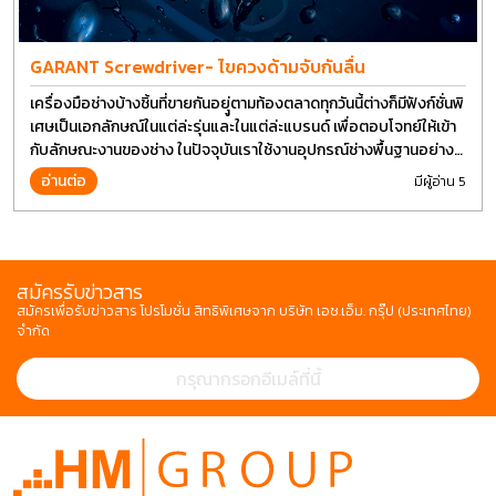
GARANT Screwdriver- ไขควงด้ามจับกันลื่น
เครื่องมือช่างบ้างชิ้นที่ขายกันอยุู่ตามท้องตลาดทุกวันนี้ต่างก็มีฟังก์ชั่นพิ
เศษเป็นเอกลักษณ์ในแต่ล่ะรุ่นและในแต่ล่ะแบรนด์ เพื่อตอบโจทย์ให้เข้า
กับลักษณะงานของช่าง ในปัจจุบันเราใช้งานอุปกรณ์ช่างพื้นฐานอย่าง
ไขควงกันในงานหลายประเภททำให้มีการปรับเปลี่ยนรูปแบบ
อ่านต่อ
มีผู้อ่าน 5
สมัครรับข่าวสาร
สมัครเพื่อรับข่าวสาร โปรโมชั่น สิทธิพิเศษจาก บริษัท เอช.เอ็ม. กรุ๊ป (ประเทศไทย)
จำกัด