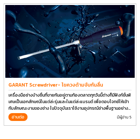
GARANT Screwdriver- ไขควงด้ามจับกันลื่น
เครื่องมือช่างบ้างชิ้นที่ขายกันอยุู่ตามท้องตลาดทุกวันนี้ต่างก็มีฟังก์ชั่นพิ
เศษเป็นเอกลักษณ์ในแต่ล่ะรุ่นและในแต่ล่ะแบรนด์ เพื่อตอบโจทย์ให้เข้า
กับลักษณะงานของช่าง ในปัจจุบันเราใช้งานอุปกรณ์ช่างพื้นฐานอย่าง
ไขควงกันในงานหลายประเภททำให้มีการปรับเปลี่ยนรูปแบบ
อ่านต่อ
มีผู้อ่าน 5