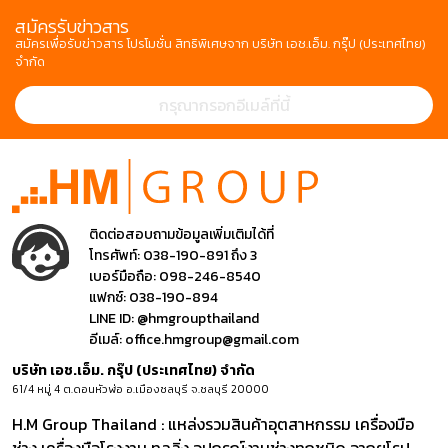
สมัครรับข่าวสาร
สมัครเพื่อรับข่าวสาร โปรโมชั่น สิทธิพิเศษจาก บริษัท เอช.เอ็ม. กรุ๊ป (ประเทศไทย)
จำกัด
ติดต่อสอบถามข้อมูลเพิ่มเติมได้ที่
โทรศัพท์:
038-190-891 ถึง 3
เบอร์มือถือ:
098-246-8540
แฟกซ์:
038-190-894
LINE ID:
@hmgroupthailand
อีเมล์:
office.hmgroup@gmail.com
บริษัท เอช.เอ็ม. กรุ๊ป (ประเทศไทย) จำกัด
61/4 หมู่ 4 ต.ดอนหัวฬ่อ อ.เมืองชลบุรี จ.ชลบุรี 20000
H.M Group Thailand : แหล่งรวมสินค้าอุตสาหกรรม เครื่องมือ