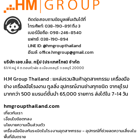
ติดต่อสอบถามข้อมูลเพิ่มเติมได้ที่
โทรศัพท์:
038-190-891 ถึง 3
เบอร์มือถือ:
098-246-8540
แฟกซ์:
038-190-894
LINE ID:
@hmgroupthailand
อีเมล์:
office.hmgroup@gmail.com
บริษัท เอช.เอ็ม. กรุ๊ป (ประเทศไทย) จำกัด
61/4 หมู่ 4 ต.ดอนหัวฬ่อ อ.เมืองชลบุรี จ.ชลบุรี 20000
H.M Group Thailand : แหล่งรวมสินค้าอุตสาหกรรม เครื่องมือ
ช่าง เครื่องมือโรงงาน ทูลลิ่ง อุปกรณ์งานช่างทุกชนิด จากยุโรป
มากกว่า 500 แบรนด์ชั้นนำ 65,000 รายการ ส่งได้ใน 7-14 วัน
hmgroupthailand.com
เกี่ยวกับเรา
เงื่อนไขข้อตกลง
นโยบายความเป็นส่วนตัว
เครื่องมือป้องกันระเบิดในโรงงานอุตสาหกรรม – อุปกรณ์ที่ช่วยลดความเสี่ยงใน
พื้นที่อันตราย