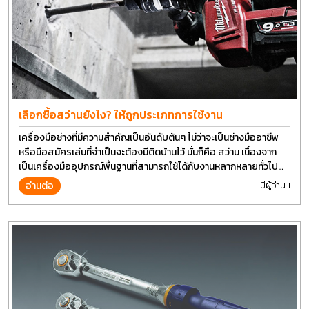
เลือกซื้อสว่านยังไง? ให้ถูกประเภทการใช้งาน
เครื่องมือช่างที่มีความสำคัญเป็นอันดับต้นๆ ไม่ว่าจะเป็นช่างมืออาชีพ
หรือมือสมัครเล่นที่จำเป็นจะต้องมีติดบ้านไว้ นั่นก็คือ สว่าน เนื่องจาก
เป็นเครื่องมืออุปกรณ์พื้นฐานที่สามารถใช้ได้กับงานหลากหลายทั่วไป
เรียกว่า เป็นเครื่องมือที่ใช้ง่าย ใครๆก็สามารถใช้ได้
อ่านต่อ
มีผู้อ่าน 1