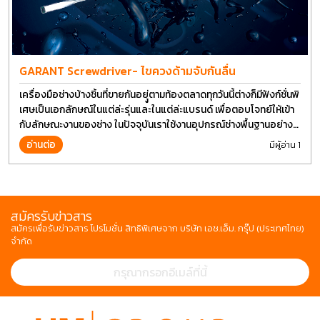
GARANT Screwdriver- ไขควงด้ามจับกันลื่น
เครื่องมือช่างบ้างชิ้นที่ขายกันอยุู่ตามท้องตลาดทุกวันนี้ต่างก็มีฟังก์ชั่นพิ
เศษเป็นเอกลักษณ์ในแต่ล่ะรุ่นและในแต่ล่ะแบรนด์ เพื่อตอบโจทย์ให้เข้า
กับลักษณะงานของช่าง ในปัจจุบันเราใช้งานอุปกรณ์ช่างพื้นฐานอย่าง
ไขควงกันในงานหลายประเภททำให้มีการปรับเปลี่ยนรูปแบบ
อ่านต่อ
มีผู้อ่าน 1
สมัครรับข่าวสาร
สมัครเพื่อรับข่าวสาร โปรโมชั่น สิทธิพิเศษจาก บริษัท เอช.เอ็ม. กรุ๊ป (ประเทศไทย)
จำกัด