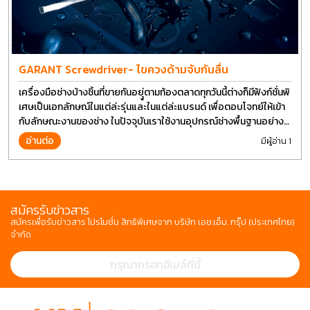
GARANT Screwdriver- ไขควงด้ามจับกันลื่น
เครื่องมือช่างบ้างชิ้นที่ขายกันอยุู่ตามท้องตลาดทุกวันนี้ต่างก็มีฟังก์ชั่นพิ
เศษเป็นเอกลักษณ์ในแต่ล่ะรุ่นและในแต่ล่ะแบรนด์ เพื่อตอบโจทย์ให้เข้า
กับลักษณะงานของช่าง ในปัจจุบันเราใช้งานอุปกรณ์ช่างพื้นฐานอย่าง
ไขควงกันในงานหลายประเภททำให้มีการปรับเปลี่ยนรูปแบบ
อ่านต่อ
มีผู้อ่าน 1
สมัครรับข่าวสาร
สมัครเพื่อรับข่าวสาร โปรโมชั่น สิทธิพิเศษจาก บริษัท เอช.เอ็ม. กรุ๊ป (ประเทศไทย)
จำกัด