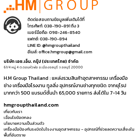
ติดต่อสอบถามข้อมูลเพิ่มเติมได้ที่
โทรศัพท์:
038-190-891 ถึง 3
เบอร์มือถือ:
098-246-8540
แฟกซ์:
038-190-894
LINE ID:
@hmgroupthailand
อีเมล์:
office.hmgroup@gmail.com
บริษัท เอช.เอ็ม. กรุ๊ป (ประเทศไทย) จำกัด
61/4 หมู่ 4 ต.ดอนหัวฬ่อ อ.เมืองชลบุรี จ.ชลบุรี 20000
H.M Group Thailand : แหล่งรวมสินค้าอุตสาหกรรม เครื่องมือ
ช่าง เครื่องมือโรงงาน ทูลลิ่ง อุปกรณ์งานช่างทุกชนิด จากยุโรป
มากกว่า 500 แบรนด์ชั้นนำ 65,000 รายการ ส่งได้ใน 7-14 วัน
hmgroupthailand.com
เกี่ยวกับเรา
เงื่อนไขข้อตกลง
นโยบายความเป็นส่วนตัว
เครื่องมือป้องกันระเบิดในโรงงานอุตสาหกรรม – อุปกรณ์ที่ช่วยลดความเสี่ยงใน
พื้นที่อันตราย